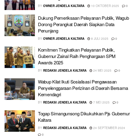
BY
OWNER JENDELA KALTARA
10 OKTOBER 2025
0
Dukung Pemeriksaan Pelayanan Publik, Wagub
Dorong Perangkat Daerah Siapkan Data
Penunjang
BY
OWNER JENDELA KALTARA
8 JULI 2025
0
Komitmen Tingkatkan Pelayanan Publik,
Gubernur Zainal Raih Penghargaan SPM
Awards 2025
BY
REDAKSI JENDELA KALTARA
24 MEI 2025
0
Wabup Kilat Ikuti Sosialisasi Pengawasan
Penyelenggaraan Perizinan di Daerah Bersama
Kemendagri
BY
REDAKSI JENDELA KALTARA
7 MEI 2025
0
Togap Simangunsong Dikukuhkan Pjs Gubernur
Kaltara
BY
REDAKSI JENDELA KALTARA
24 SEPTEMBER 2024
0