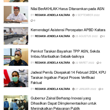
Nilai BerAKHLAK Harus Ditanamkan pada ASN
BY
REDAKSI JENDELA KALTARA
3 SEPTEMBER 2022
0
Kemendagri Asistensi Percepatan APBD Kaltara
BY
REDAKSI JENDELA KALTARA
25 AGUSTUS 2022
0
Pemkot Tarakan Bayarkan TPP ASN, Sekda
Imbau Manfaatkan Sebaik-baiknya
BY
REDAKSI JENDELA KALTARA
22 MARET 2022
0
Jadwal Pemilu Disepakati 14 Februari 2024, KPU
Tarakan Ingatkan Parpol Proses Verifikasi
Faktual
BY
REDAKSI JENDELA KALTARA
27 JANUARI 2022
0
Gubernur Zainal Berharap Inovasi yang
Dihasilkan Dapat Diimplementasikan untuk
Meningkatkan Pelayanan Publik