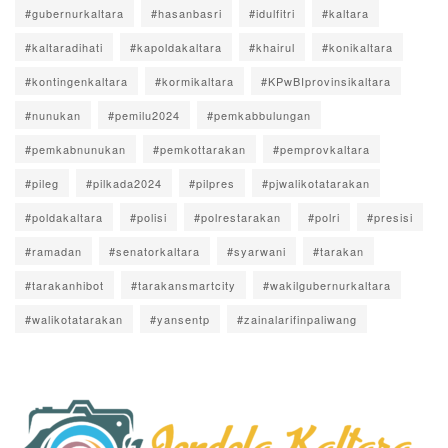
#gubernurkaltara
#hasanbasri
#idulfitri
#kaltara
#kaltaradihati
#kapoldakaltara
#khairul
#konikaltara
#kontingenkaltara
#kormikaltara
#KPwBIprovinsikaltara
#nunukan
#pemilu2024
#pemkabbulungan
#pemkabnunukan
#pemkottarakan
#pemprovkaltara
#pileg
#pilkada2024
#pilpres
#pjwalikotatarakan
#poldakaltara
#polisi
#polrestarakan
#polri
#presisi
#ramadan
#senatorkaltara
#syarwani
#tarakan
#tarakanhibot
#tarakansmartcity
#wakilgubernurkaltara
#walikotatarakan
#yansentp
#zainalarifinpaliwang