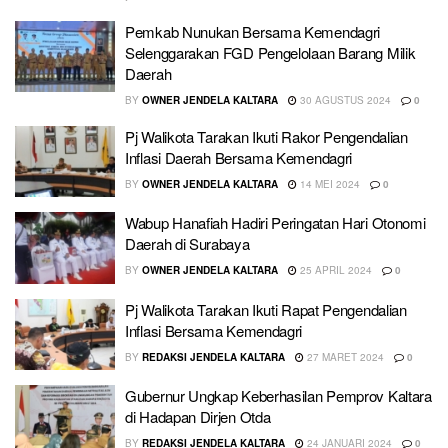
Pemkab Nunukan Bersama Kemendagri
Selenggarakan FGD Pengelolaan Barang Milik
Daerah
BY
OWNER JENDELA KALTARA
30 AGUSTUS 2024
0
Pj Walikota Tarakan Ikuti Rakor Pengendalian
Inflasi Daerah Bersama Kemendagri
BY
OWNER JENDELA KALTARA
14 MEI 2024
0
Wabup Hanafiah Hadiri Peringatan Hari Otonomi
Daerah di Surabaya
BY
OWNER JENDELA KALTARA
25 APRIL 2024
0
Pj Walikota Tarakan Ikuti Rapat Pengendalian
Inflasi Bersama Kemendagri
BY
REDAKSI JENDELA KALTARA
27 MARET 2024
0
Gubernur Ungkap Keberhasilan Pemprov Kaltara
di Hadapan Dirjen Otda
BY
REDAKSI JENDELA KALTARA
24 JANUARI 2024
0