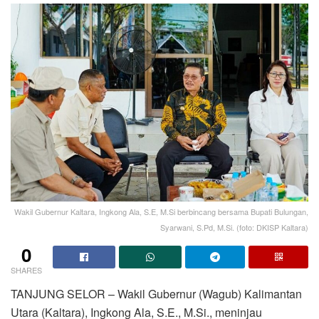
Wakil Gubernur Kaltara, Ingkong Ala, S.E, M.Si berbincang bersama Bupati Bulungan,
Syarwani, S.Pd, M.Si. (foto: DKISP Kaltara)
0
SHARES
TANJUNG SELOR – Wakil Gubernur (Wagub) Kalimantan
Utara (Kaltara), Ingkong Ala, S.E., M.Si., meninjau