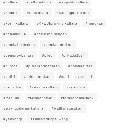
#kaltara
#kaltaradihati
#kapoldakaltara
#khairul
#konikaltara
#kontingenkaltara
#kormikaltara
#KPwBIprovinsikaltara
#nunukan
#pemilu2024
#pemkabbulungan
#pemkabnunukan
#pemkottarakan
#pemprovkaltara
#pileg
#pilkada2024
#pilpres
#pjwalikotatarakan
#poldakaltara
#polisi
#polrestarakan
#polri
#presisi
#ramadan
#senatorkaltara
#syarwani
#tarakan
#tarakanhibot
#tarakansmartcity
#wakilgubernurkaltara
#walikotatarakan
#yansentp
#zainalarifinpaliwang