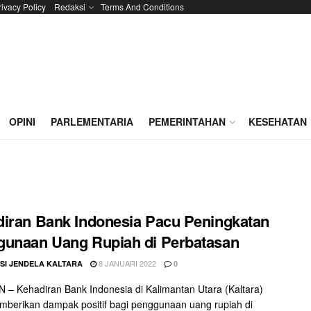
rivacy Policy
Redaksi
Terms And Conditions
OPINI
PARLEMENTARIA
PEMERINTAHAN
KESEHATAN
iran Bank Indonesia Pacu Peningkatan
unaan Uang Rupiah di Perbatasan
8 JANUARI 2022
SI JENDELA KALTARA
0
– Kehadiran Bank Indonesia di Kalimantan Utara (Kaltara)
mberikan dampak positif bagi penggunaan uang rupiah di