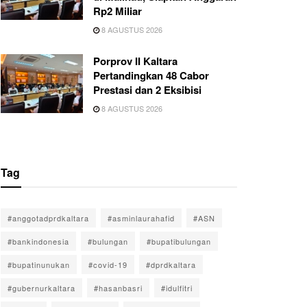
Rp2 Miliar
8 AGUSTUS 2026
Porprov II Kaltara
Pertandingkan 48 Cabor
Prestasi dan 2 Eksibisi
8 AGUSTUS 2026
Tag
#anggotadprdkaltara
#asminlaurahafid
#ASN
#bankindonesia
#bulungan
#bupatibulungan
#bupatinunukan
#covid-19
#dprdkaltara
#gubernurkaltara
#hasanbasri
#idulfitri