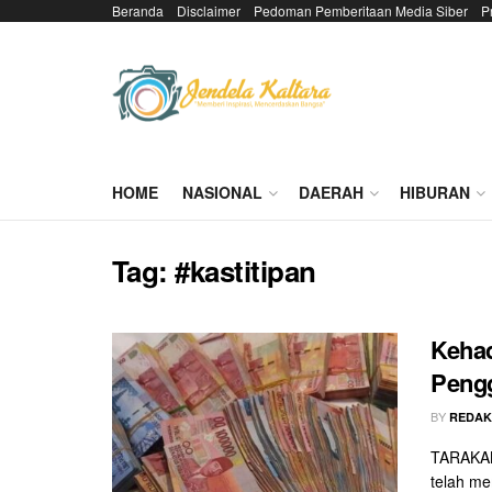
Beranda
Disclaimer
Pedoman Pemberitaan Media Siber
P
HOME
NASIONAL
DAERAH
HIBURAN
Tag:
#kastitipan
Kehad
Pengg
BY
REDAK
TARAKAN 
telah me