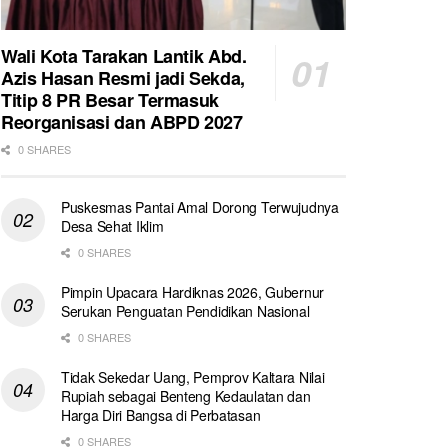
Wali Kota Tarakan Lantik Abd.
Azis Hasan Resmi jadi Sekda,
Titip 8 PR Besar Termasuk
Reorganisasi dan ABPD 2027
0 SHARES
Puskesmas Pantai Amal Dorong Terwujudnya
Desa Sehat Iklim
0 SHARES
Pimpin Upacara Hardiknas 2026, Gubernur
Serukan Penguatan Pendidikan Nasional
0 SHARES
Tidak Sekedar Uang, Pemprov Kaltara Nilai
Rupiah sebagai Benteng Kedaulatan dan
Harga Diri Bangsa di Perbatasan
0 SHARES