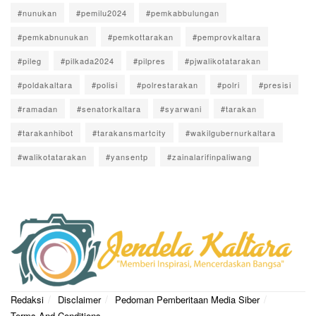
#nunukan
#pemilu2024
#pemkabbulungan
#pemkabnunukan
#pemkottarakan
#pemprovkaltara
#pileg
#pilkada2024
#pilpres
#pjwalikotatarakan
#poldakaltara
#polisi
#polrestarakan
#polri
#presisi
#ramadan
#senatorkaltara
#syarwani
#tarakan
#tarakanhibot
#tarakansmartcity
#wakilgubernurkaltara
#walikotatarakan
#yansentp
#zainalarifinpaliwang
Redaksi
Disclaimer
Pedoman Pemberitaan Media Siber
Terms And Conditions