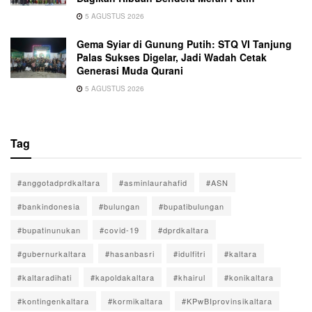
5 AGUSTUS 2026
Gema Syiar di Gunung Putih: STQ VI Tanjung
Palas Sukses Digelar, Jadi Wadah Cetak
Generasi Muda Qurani
5 AGUSTUS 2026
Tag
#anggotadprdkaltara
#asminlaurahafid
#ASN
#bankindonesia
#bulungan
#bupatibulungan
#bupatinunukan
#covid-19
#dprdkaltara
#gubernurkaltara
#hasanbasri
#idulfitri
#kaltara
#kaltaradihati
#kapoldakaltara
#khairul
#konikaltara
#kontingenkaltara
#kormikaltara
#KPwBIprovinsikaltara