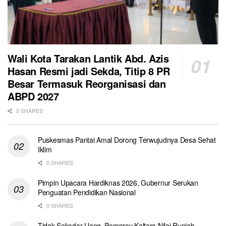
Wali Kota Tarakan Lantik Abd. Azis
Hasan Resmi jadi Sekda, Titip 8 PR
Besar Termasuk Reorganisasi dan
ABPD 2027
0 SHARES
Puskesmas Pantai Amal Dorong Terwujudnya Desa Sehat
Iklim
0 SHARES
Pimpin Upacara Hardiknas 2026, Gubernur Serukan
Penguatan Pendidikan Nasional
0 SHARES
Tidak Sekedar Uang, Pemprov Kaltara Nilai Rupiah