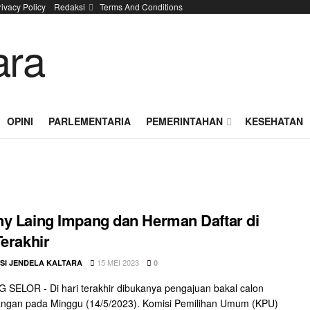
rivacy Policy
Redaksi
Terms And Conditions
OPINI
PARLEMENTARIA
PEMERINTAHAN
KESEHATAN
y Laing Impang dan Herman Daftar di
Terakhir
15 MEI 2023
SI JENDELA KALTARA
0
SELOR - Di hari terakhir dibukanya pengajuan bakal calon
angan pada Minggu (14/5/2023). Komisi Pemilihan Umum (KPU)