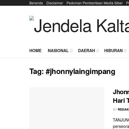
Beranda
Disclaimer
Pedoman Pemberitaan Media Siber
P
HOME
NASIONAL
DAERAH
HIBURAN
Tag:
#jhonnylaingimpang
Jhonn
Hari 
BY
REDAK
TANJUNG 
perseor