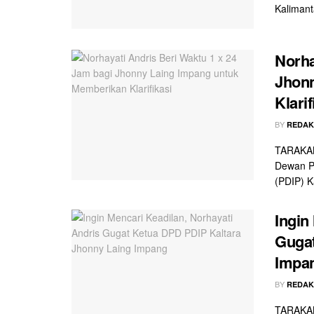
Kalimant
Norha
Jhonn
Klarif
BY
REDAK
TARAKAN
Dewan P
(PDIP) K
Ingin
Gugat
Impa
BY
REDAK
TARAKAN