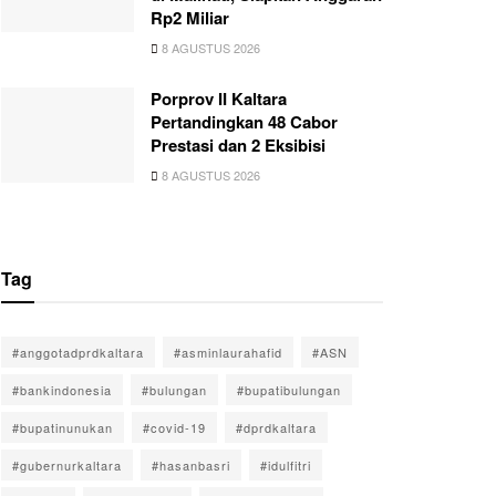
Rp2 Miliar
8 AGUSTUS 2026
Porprov II Kaltara
Pertandingkan 48 Cabor
Prestasi dan 2 Eksibisi
8 AGUSTUS 2026
Tag
#anggotadprdkaltara
#asminlaurahafid
#ASN
#bankindonesia
#bulungan
#bupatibulungan
#bupatinunukan
#covid-19
#dprdkaltara
#gubernurkaltara
#hasanbasri
#idulfitri