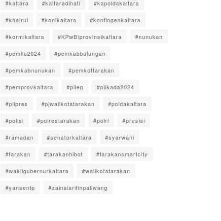
#kaltara
#kaltaradihati
#kapoldakaltara
#khairul
#konikaltara
#kontingenkaltara
#kormikaltara
#KPwBIprovinsikaltara
#nunukan
#pemilu2024
#pemkabbulungan
#pemkabnunukan
#pemkottarakan
#pemprovkaltara
#pileg
#pilkada2024
#pilpres
#pjwalikotatarakan
#poldakaltara
#polisi
#polrestarakan
#polri
#presisi
#ramadan
#senatorkaltara
#syarwani
#tarakan
#tarakanhibot
#tarakansmartcity
#wakilgubernurkaltara
#walikotatarakan
#yansentp
#zainalarifinpaliwang