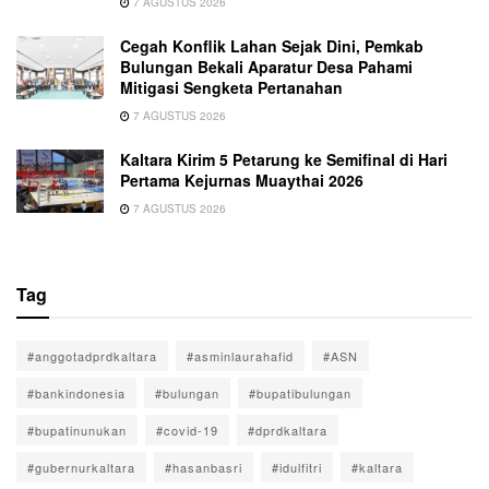
7 AGUSTUS 2026
Cegah Konflik Lahan Sejak Dini, Pemkab
Bulungan Bekali Aparatur Desa Pahami
Mitigasi Sengketa Pertanahan
7 AGUSTUS 2026
Kaltara Kirim 5 Petarung ke Semifinal di Hari
Pertama Kejurnas Muaythai 2026
7 AGUSTUS 2026
Tag
#anggotadprdkaltara
#asminlaurahafid
#ASN
#bankindonesia
#bulungan
#bupatibulungan
#bupatinunukan
#covid-19
#dprdkaltara
#gubernurkaltara
#hasanbasri
#idulfitri
#kaltara