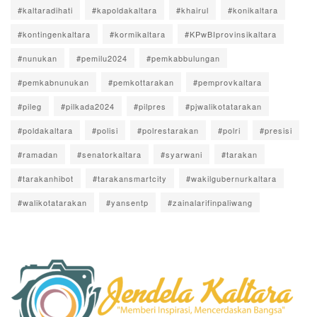
#kaltaradihati
#kapoldakaltara
#khairul
#konikaltara
#kontingenkaltara
#kormikaltara
#KPwBIprovinsikaltara
#nunukan
#pemilu2024
#pemkabbulungan
#pemkabnunukan
#pemkottarakan
#pemprovkaltara
#pileg
#pilkada2024
#pilpres
#pjwalikotatarakan
#poldakaltara
#polisi
#polrestarakan
#polri
#presisi
#ramadan
#senatorkaltara
#syarwani
#tarakan
#tarakanhibot
#tarakansmartcity
#wakilgubernurkaltara
#walikotatarakan
#yansentp
#zainalarifinpaliwang