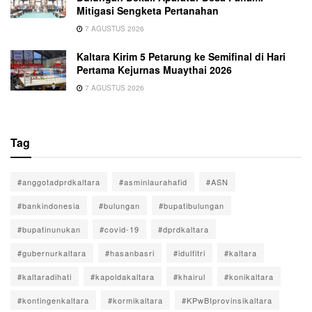
Mitigasi Sengketa Pertanahan
7 AGUSTUS 2026
Kaltara Kirim 5 Petarung ke Semifinal di Hari
Pertama Kejurnas Muaythai 2026
7 AGUSTUS 2026
Tag
#anggotadprdkaltara
#asminlaurahafid
#ASN
#bankindonesia
#bulungan
#bupatibulungan
#bupatinunukan
#covid-19
#dprdkaltara
#gubernurkaltara
#hasanbasri
#idulfitri
#kaltara
#kaltaradihati
#kapoldakaltara
#khairul
#konikaltara
#kontingenkaltara
#kormikaltara
#KPwBIprovinsikaltara