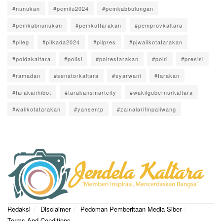
#nunukan
#pemilu2024
#pemkabbulungan
#pemkabnunukan
#pemkottarakan
#pemprovkaltara
#pileg
#pilkada2024
#pilpres
#pjwalikotatarakan
#poldakaltara
#polisi
#polrestarakan
#polri
#presisi
#ramadan
#senatorkaltara
#syarwani
#tarakan
#tarakanhibot
#tarakansmartcity
#wakilgubernurkaltara
#walikotatarakan
#yansentp
#zainalarifinpaliwang
Redaksi
Disclaimer
Pedoman Pemberitaan Media Siber
Terms And Conditions