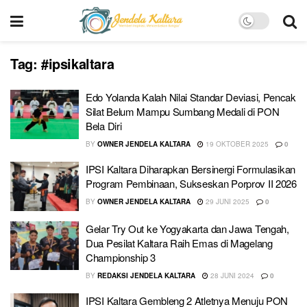
Tag:
#ipsikaltara
Edo Yolanda Kalah Nilai Standar Deviasi, Pencak
Silat Belum Mampu Sumbang Medali di PON
Bela Diri
BY
OWNER JENDELA KALTARA
19 OKTOBER 2025
0
IPSI Kaltara Diharapkan Bersinergi Formulasikan
Program Pembinaan, Sukseskan Porprov II 2026
BY
OWNER JENDELA KALTARA
29 JUNI 2025
0
Gelar Try Out ke Yogyakarta dan Jawa Tengah,
Dua Pesilat Kaltara Raih Emas di Magelang
Championship 3
BY
REDAKSI JENDELA KALTARA
28 JUNI 2024
0
IPSI Kaltara Gembleng 2 Atletnya Menuju PON