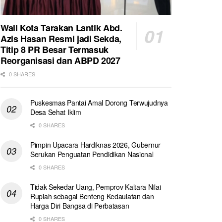
Wali Kota Tarakan Lantik Abd.
Azis Hasan Resmi jadi Sekda,
Titip 8 PR Besar Termasuk
Reorganisasi dan ABPD 2027
0 SHARES
Puskesmas Pantai Amal Dorong Terwujudnya
Desa Sehat Iklim
0 SHARES
Pimpin Upacara Hardiknas 2026, Gubernur
Serukan Penguatan Pendidikan Nasional
0 SHARES
Tidak Sekedar Uang, Pemprov Kaltara Nilai
Rupiah sebagai Benteng Kedaulatan dan
Harga Diri Bangsa di Perbatasan
0 SHARES