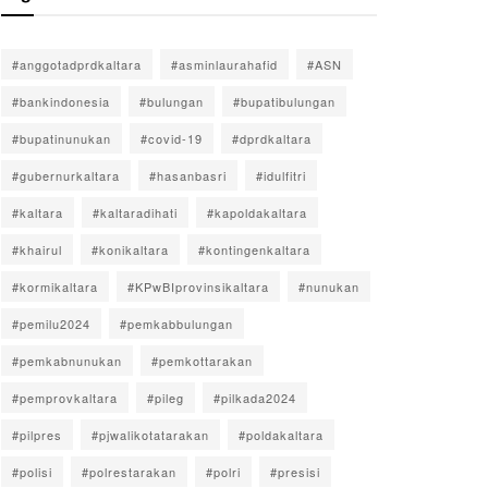
#anggotadprdkaltara
#asminlaurahafid
#ASN
#bankindonesia
#bulungan
#bupatibulungan
#bupatinunukan
#covid-19
#dprdkaltara
#gubernurkaltara
#hasanbasri
#idulfitri
#kaltara
#kaltaradihati
#kapoldakaltara
#khairul
#konikaltara
#kontingenkaltara
#kormikaltara
#KPwBIprovinsikaltara
#nunukan
#pemilu2024
#pemkabbulungan
#pemkabnunukan
#pemkottarakan
#pemprovkaltara
#pileg
#pilkada2024
#pilpres
#pjwalikotatarakan
#poldakaltara
#polisi
#polrestarakan
#polri
#presisi