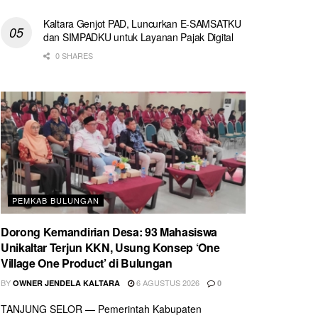
Kaltara Genjot PAD, Luncurkan E-SAMSATKU
dan SIMPADKU untuk Layanan Pajak Digital
0 SHARES
PEMKAB BULUNGAN
Dorong Kemandirian Desa: 93 Mahasiswa
Unikaltar Terjun KKN, Usung Konsep ‘One
Village One Product’ di Bulungan
BY
6 AGUSTUS 2026
OWNER JENDELA KALTARA
0
TANJUNG SELOR — Pemerintah Kabupaten