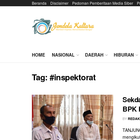
Beranda
Disclaimer
Pedoman Pemberitaan Media Siber
P
HOME
NASIONAL
DAERAH
HIBURAN
Tag:
#inspektorat
Sekda
BPK R
BY
REDAK
TANJUNG 
mengikut