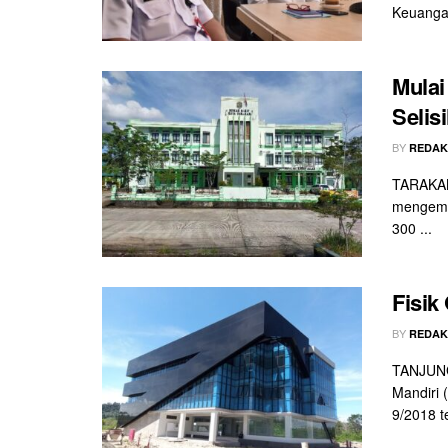
Keuangan
Mulai
Selis
BY
REDAK
TARAKAN
mengemba
300 ...
Fisik
BY
REDAK
TANJUNG
Mandiri 
9/2018 te