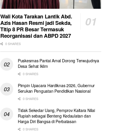
Wali Kota Tarakan Lantik Abd.
Azis Hasan Resmi jadi Sekda,
Titip 8 PR Besar Termasuk
Reorganisasi dan ABPD 2027
0 SHARES
Puskesmas Pantai Amal Dorong Terwujudnya
Desa Sehat Iklim
0 SHARES
Pimpin Upacara Hardiknas 2026, Gubernur
Serukan Penguatan Pendidikan Nasional
0 SHARES
Tidak Sekedar Uang, Pemprov Kaltara Nilai
Rupiah sebagai Benteng Kedaulatan dan
Harga Diri Bangsa di Perbatasan
0 SHARES