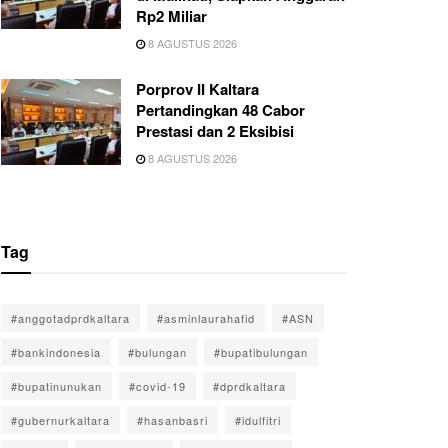
Rp2 Miliar
8 AGUSTUS 2026
Porprov II Kaltara
Pertandingkan 48 Cabor
Prestasi dan 2 Eksibisi
8 AGUSTUS 2026
Tag
#anggotadprdkaltara
#asminlaurahafid
#ASN
#bankindonesia
#bulungan
#bupatibulungan
#bupatinunukan
#covid-19
#dprdkaltara
#gubernurkaltara
#hasanbasri
#idulfitri