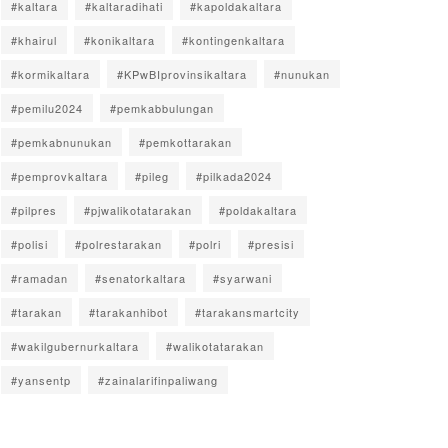
#kaltara
#kaltaradihati
#kapoldakaltara
#khairul
#konikaltara
#kontingenkaltara
#kormikaltara
#KPwBIprovinsikaltara
#nunukan
#pemilu2024
#pemkabbulungan
#pemkabnunukan
#pemkottarakan
#pemprovkaltara
#pileg
#pilkada2024
#pilpres
#pjwalikotatarakan
#poldakaltara
#polisi
#polrestarakan
#polri
#presisi
#ramadan
#senatorkaltara
#syarwani
#tarakan
#tarakanhibot
#tarakansmartcity
#wakilgubernurkaltara
#walikotatarakan
#yansentp
#zainalarifinpaliwang