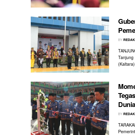
Guber
Pemer
BY
REDAK
TANJUNG
Tanjung 
(Kaltara) 
Momen
Tega
Dunia
BY
REDAK
TARAKAN 
Pemerint