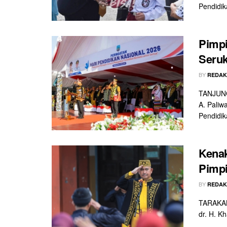
Pendidika
Pimpi
Seruk
BY
REDAK
TANJUNG 
A. Paliw
Pendidik
Kenak
Pimpi
BY
REDAK
TARAKAN 
dr. H. K