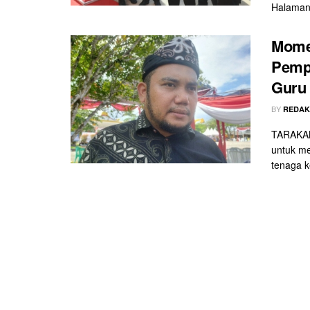
Halaman 
Momen
Pempr
Guru 
BY
REDAK
TARAKAN
untuk me
tenaga k