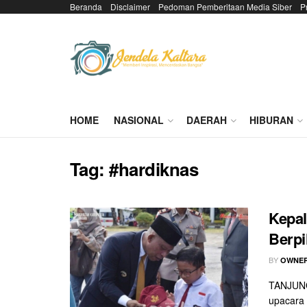
Beranda
Disclaimer
Pedoman Pemberitaan Media Siber
P
HOME
NASIONAL
DAERAH
HIBURAN
Tag:
#hardiknas
Kepal
Berpi
BY
OWNER
TANJUNG
upacara 