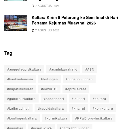
7 AGUSTUS 2026
Kaltara Kirim 5 Petarung ke Semifinal di Hari
Pertama Kejurnas Muaythai 2026
7 AGUSTUS 2026
Tag
#anggotadprdkaltara
#asminlaurahafid
#ASN
#bankindonesia
#bulungan
#bupatibulungan
#bupatinunukan
#covid-19
#dprdkaltara
#gubernurkaltara
#hasanbasri
#idulfitri
#kaltara
#kaltaradihati
#kapoldakaltara
#khairul
#konikaltara
#kontingenkaltara
#kormikaltara
#KPwBIprovinsikaltara
#nunukan
#pemilu2024
#pemkabbulungan