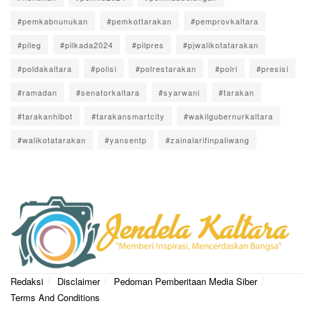
#pemkabnunukan
#pemkottarakan
#pemprovkaltara
#pileg
#pilkada2024
#pilpres
#pjwalikotatarakan
#poldakaltara
#polisi
#polrestarakan
#polri
#presisi
#ramadan
#senatorkaltara
#syarwani
#tarakan
#tarakanhibot
#tarakansmartcity
#wakilgubernurkaltara
#walikotatarakan
#yansentp
#zainalarifinpaliwang
Redaksi
Disclaimer
Pedoman Pemberitaan Media Siber
Terms And Conditions