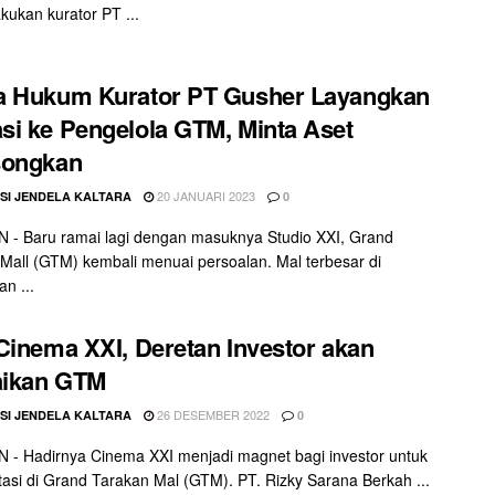
akukan kurator PT ...
a Hukum Kurator PT Gusher Layangkan
i ke Pengelola GTM, Minta Aset
songkan
20 JANUARI 2023
SI JENDELA KALTARA
0
- Baru ramai lagi dengan masuknya Studio XXI, Grand
Mall (GTM) kembali menuai persoalan. Mal terbesar di
n ...
Cinema XXI, Deretan Investor akan
ikan GTM
26 DESEMBER 2022
SI JENDELA KALTARA
0
- Hadirnya Cinema XXI menjadi magnet bagi investor untuk
tasi di Grand Tarakan Mal (GTM). PT. Rizky Sarana Berkah ...