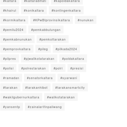
#kaltara
#kaltaradihati
#kapoldakaltara
#khairul
#konikaltara
#kontingenkaltara
#kormikaltara
#KPwBIprovinsikaltara
#nunukan
#pemilu2024
#pemkabbulungan
#pemkabnunukan
#pemkottarakan
#pemprovkaltara
#pileg
#pilkada2024
#pilpres
#pjwalikotatarakan
#poldakaltara
#polisi
#polrestarakan
#polri
#presisi
#ramadan
#senatorkaltara
#syarwani
#tarakan
#tarakanhibot
#tarakansmartcity
#wakilgubernurkaltara
#walikotatarakan
#yansentp
#zainalarifinpaliwang