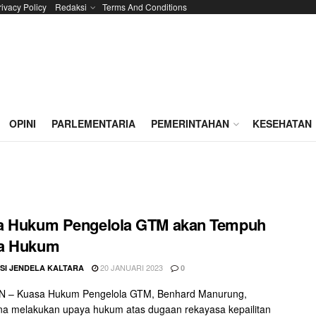
rivacy Policy
Redaksi
Terms And Conditions
OPINI
PARLEMENTARIA
PEMERINTAHAN
KESEHATAN
a Hukum Pengelola GTM akan Tempuh
a Hukum
20 JANUARI 2023
SI JENDELA KALTARA
0
 – Kuasa Hukum Pengelola GTM, Benhard Manurung,
a melakukan upaya hukum atas dugaan rekayasa kepailitan