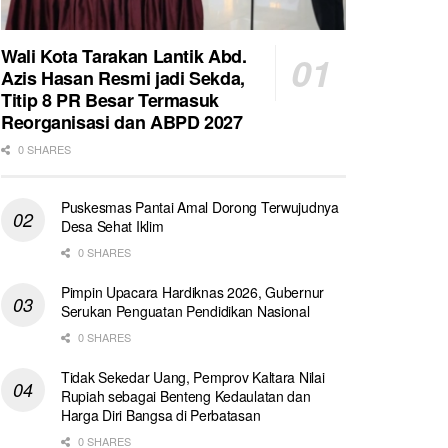
Wali Kota Tarakan Lantik Abd.
Azis Hasan Resmi jadi Sekda,
Titip 8 PR Besar Termasuk
Reorganisasi dan ABPD 2027
0 SHARES
Puskesmas Pantai Amal Dorong Terwujudnya
Desa Sehat Iklim
0 SHARES
Pimpin Upacara Hardiknas 2026, Gubernur
Serukan Penguatan Pendidikan Nasional
0 SHARES
Tidak Sekedar Uang, Pemprov Kaltara Nilai
Rupiah sebagai Benteng Kedaulatan dan
Harga Diri Bangsa di Perbatasan
0 SHARES