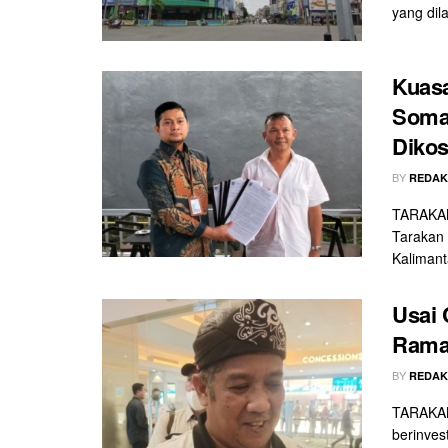
yang dil
Kuas
Somas
Diko
BY
REDAK
TARAKAN 
Tarakan 
Kalimanta
Usai 
Rama
BY
REDAK
TARAKAN 
berinves