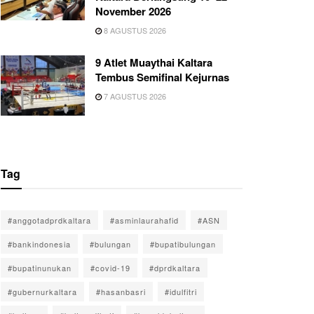
November 2026
8 AGUSTUS 2026
9 Atlet Muaythai Kaltara
Tembus Semifinal Kejurnas
7 AGUSTUS 2026
Tag
#anggotadprdkaltara
#asminlaurahafid
#ASN
#bankindonesia
#bulungan
#bupatibulungan
#bupatinunukan
#covid-19
#dprdkaltara
#gubernurkaltara
#hasanbasri
#idulfitri