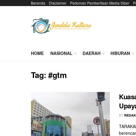
Beranda
Disclaimer
Pedoman Pemberitaan Media Siber
P
HOME
NASIONAL
DAERAH
HIBURAN
Tag:
#gtm
Kuas
Upay
BY
REDAK
TARAKAN
berencan