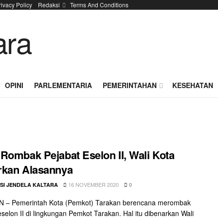
rivacy Policy
Redaksi
Terms And Conditions
OPINI
PARLEMENTARIA
PEMERINTAHAN
KESEHATAN
Rombak Pejabat Eselon II, Wali Kota
rkan Alasannya
16 NOVEMBER 2020
SI JENDELA KALTARA
0
 – Pemerintah Kota (Pemkot) Tarakan berencana merombak
eselon II di lingkungan Pemkot Tarakan. Hal itu dibenarkan Wali