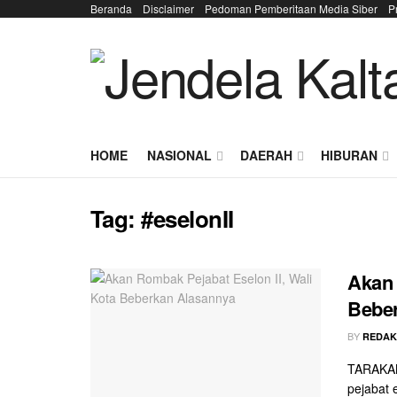
Beranda
Disclaimer
Pedoman Pemberitaan Media Siber
P
HOME
NASIONAL
DAERAH
HIBURAN
Tag:
#eselonII
Akan 
Bebe
BY
REDAK
TARAKAN
pejabat 