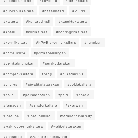
#bupatinunukan
#covid-19
#dprdkaltara
#gubernurkaltara
#hasanbasri
#idulfitri
#kaltara
#kaltaradihati
#kapoldakaltara
#khairul
#konikaltara
#kontingenkaltara
#kormikaltara
#KPwBIprovinsikaltara
#nunukan
#pemilu2024
#pemkabbulungan
#pemkabnunukan
#pemkottarakan
#pemprovkaltara
#pileg
#pilkada2024
#pilpres
#pjwalikotatarakan
#poldakaltara
#polisi
#polrestarakan
#polri
#presisi
#ramadan
#senatorkaltara
#syarwani
#tarakan
#tarakanhibot
#tarakansmartcity
#wakilgubernurkaltara
#walikotatarakan
#yansentp
#zainalarifinpaliwang