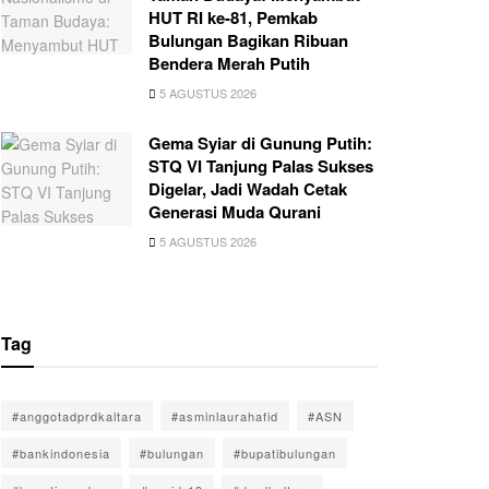
HUT RI ke-81, Pemkab
Bulungan Bagikan Ribuan
Bendera Merah Putih
5 AGUSTUS 2026
Gema Syiar di Gunung Putih:
STQ VI Tanjung Palas Sukses
Digelar, Jadi Wadah Cetak
Generasi Muda Qurani
5 AGUSTUS 2026
Tag
#anggotadprdkaltara
#asminlaurahafid
#ASN
#bankindonesia
#bulungan
#bupatibulungan