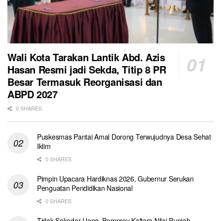
Wali Kota Tarakan Lantik Abd. Azis
Hasan Resmi jadi Sekda, Titip 8 PR
Besar Termasuk Reorganisasi dan
ABPD 2027
0 SHARES
Puskesmas Pantai Amal Dorong Terwujudnya Desa Sehat
Iklim
0 SHARES
Pimpin Upacara Hardiknas 2026, Gubernur Serukan
Penguatan Pendidikan Nasional
0 SHARES
Tidak Sekedar Uang, Pemprov Kaltara Nilai Rupiah