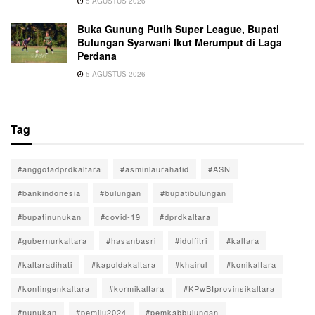
5 AGUSTUS 2026
Buka Gunung Putih Super League, Bupati
Bulungan Syarwani Ikut Merumput di Laga
Perdana
5 AGUSTUS 2026
Tag
#anggotadprdkaltara
#asminlaurahafid
#ASN
#bankindonesia
#bulungan
#bupatibulungan
#bupatinunukan
#covid-19
#dprdkaltara
#gubernurkaltara
#hasanbasri
#idulfitri
#kaltara
#kaltaradihati
#kapoldakaltara
#khairul
#konikaltara
#kontingenkaltara
#kormikaltara
#KPwBIprovinsikaltara
#nunukan
#pemilu2024
#pemkabbulungan