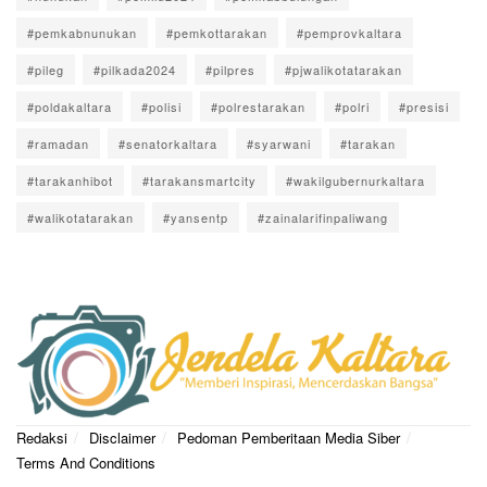
#pemkabnunukan
#pemkottarakan
#pemprovkaltara
#pileg
#pilkada2024
#pilpres
#pjwalikotatarakan
#poldakaltara
#polisi
#polrestarakan
#polri
#presisi
#ramadan
#senatorkaltara
#syarwani
#tarakan
#tarakanhibot
#tarakansmartcity
#wakilgubernurkaltara
#walikotatarakan
#yansentp
#zainalarifinpaliwang
Redaksi
Disclaimer
Pedoman Pemberitaan Media Siber
Terms And Conditions