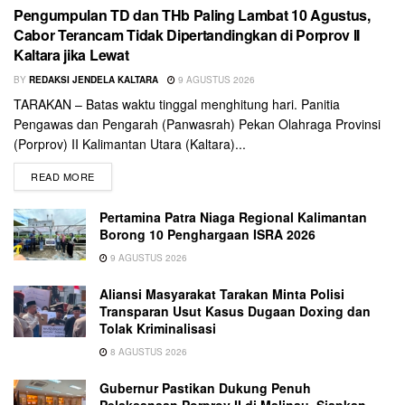
Pengumpulan TD dan THb Paling Lambat 10 Agustus,
Cabor Terancam Tidak Dipertandingkan di Porprov II
Kaltara jika Lewat
BY
REDAKSI JENDELA KALTARA
9 AGUSTUS 2026
TARAKAN – Batas waktu tinggal menghitung hari. Panitia
Pengawas dan Pengarah (Panwasrah) Pekan Olahraga Provinsi
(Porprov) II Kalimantan Utara (Kaltara)...
READ MORE
Pertamina Patra Niaga Regional Kalimantan
Borong 10 Penghargaan ISRA 2026
9 AGUSTUS 2026
Aliansi Masyarakat Tarakan Minta Polisi
Transparan Usut Kasus Dugaan Doxing dan
Tolak Kriminalisasi
8 AGUSTUS 2026
Gubernur Pastikan Dukung Penuh
Pelaksanaan Porprov II di Malinau, Siapkan