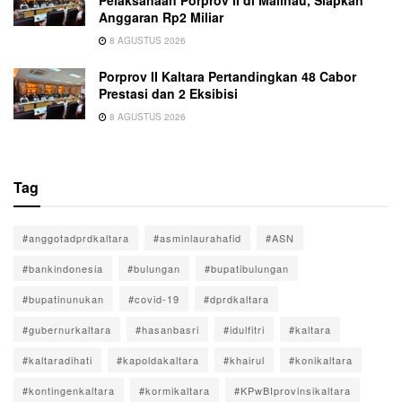
Anggaran Rp2 Miliar
8 AGUSTUS 2026
Porprov II Kaltara Pertandingkan 48 Cabor
Prestasi dan 2 Eksibisi
8 AGUSTUS 2026
Tag
#anggotadprdkaltara
#asminlaurahafid
#ASN
#bankindonesia
#bulungan
#bupatibulungan
#bupatinunukan
#covid-19
#dprdkaltara
#gubernurkaltara
#hasanbasri
#idulfitri
#kaltara
#kaltaradihati
#kapoldakaltara
#khairul
#konikaltara
#kontingenkaltara
#kormikaltara
#KPwBIprovinsikaltara