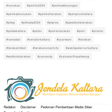
#nunukan
#pemilu2024
#pemkabbulungan
#pemkabnunukan
#pemkottarakan
#pemprovkaltara
#pileg
#pilkada2024
#pilpres
#pjwalikotatarakan
#poldakaltara
#polisi
#polrestarakan
#polri
#presisi
#ramadan
#senatorkaltara
#syarwani
#tarakan
#tarakanhibot
#tarakansmartcity
#wakilgubernurkaltara
#walikotatarakan
#yansentp
#zainalarifinpaliwang
Redaksi
Disclaimer
Pedoman Pemberitaan Media Siber