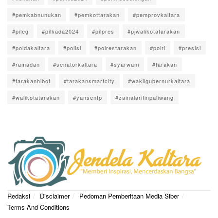
#pemkabnunukan
#pemkottarakan
#pemprovkaltara
#pileg
#pilkada2024
#pilpres
#pjwalikotatarakan
#poldakaltara
#polisi
#polrestarakan
#polri
#presisi
#ramadan
#senatorkaltara
#syarwani
#tarakan
#tarakanhibot
#tarakansmartcity
#wakilgubernurkaltara
#walikotatarakan
#yansentp
#zainalarifinpaliwang
Redaksi
Disclaimer
Pedoman Pemberitaan Media Siber
Terms And Conditions