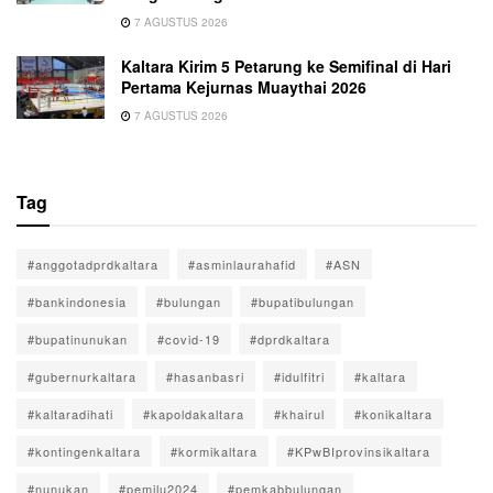
7 AGUSTUS 2026
Kaltara Kirim 5 Petarung ke Semifinal di Hari
Pertama Kejurnas Muaythai 2026
7 AGUSTUS 2026
Tag
#anggotadprdkaltara
#asminlaurahafid
#ASN
#bankindonesia
#bulungan
#bupatibulungan
#bupatinunukan
#covid-19
#dprdkaltara
#gubernurkaltara
#hasanbasri
#idulfitri
#kaltara
#kaltaradihati
#kapoldakaltara
#khairul
#konikaltara
#kontingenkaltara
#kormikaltara
#KPwBIprovinsikaltara
#nunukan
#pemilu2024
#pemkabbulungan