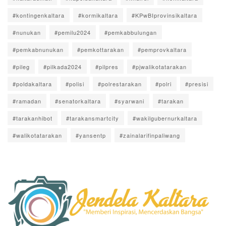
#kontingenkaltara
#kormikaltara
#KPwBIprovinsikaltara
#nunukan
#pemilu2024
#pemkabbulungan
#pemkabnunukan
#pemkottarakan
#pemprovkaltara
#pileg
#pilkada2024
#pilpres
#pjwalikotatarakan
#poldakaltara
#polisi
#polrestarakan
#polri
#presisi
#ramadan
#senatorkaltara
#syarwani
#tarakan
#tarakanhibot
#tarakansmartcity
#wakilgubernurkaltara
#walikotatarakan
#yansentp
#zainalarifinpaliwang