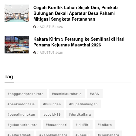
Cegah Konflik Lahan Sejak Dini, Pemkab
Bulungan Bekali Aparatur Desa Pahami
Mitigasi Sengketa Pertanahan
7 AGUSTUS 2026
Kaltara Kirim 5 Petarung ke Semifinal di Hari
Pertama Kejurnas Muaythai 2026
7 AGUSTUS 2026
Tag
#anggotadprdkaltara
#asminlaurahafid
#ASN
#bankindonesia
#bulungan
#bupatibulungan
#bupatinunukan
#covid-19
#dprdkaltara
#gubernurkaltara
#hasanbasri
#idulfitri
#kaltara
#kaltaradihati
#kapoldakaltara
#khairul
#konikaltara