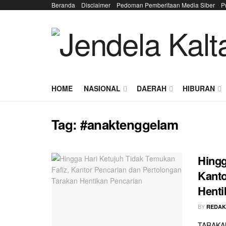
Beranda
Disclaimer
Pedoman Pemberitaan Media Siber
P
HOME
NASIONAL
DAERAH
HIBURAN
Tag:
#anaktenggelam
Hingg
Kanto
Henti
BY
REDAK
TARAKAN