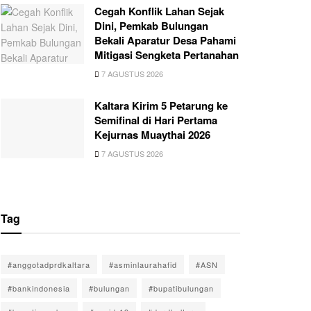
Cegah Konflik Lahan Sejak
Dini, Pemkab Bulungan
Bekali Aparatur Desa Pahami
Mitigasi Sengketa Pertanahan
7 AGUSTUS 2026
Kaltara Kirim 5 Petarung ke
Semifinal di Hari Pertama
Kejurnas Muaythai 2026
7 AGUSTUS 2026
Tag
#anggotadprdkaltara
#asminlaurahafid
#ASN
#bankindonesia
#bulungan
#bupatibulungan