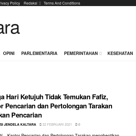
rivacy Policy
Redaksi
Terms And Conditions
OPINI
PARLEMENTARIA
PEMERINTAHAN
KESEHATAN
a Hari Ketujuh Tidak Temukan Fafiz,
r Pencarian dan Pertolongan Tarakan
kan Pencarian
22 FEBRUARI 2021
SI JENDELA KALTARA
0
 – Kantor Pencarian dan Pertolongan Tarakan menghentikan