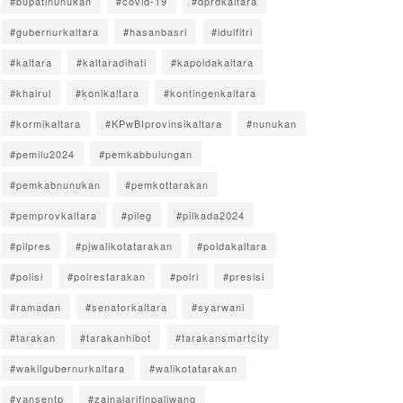
#bupatinunukan
#covid-19
#dprdkaltara
#gubernurkaltara
#hasanbasri
#idulfitri
#kaltara
#kaltaradihati
#kapoldakaltara
#khairul
#konikaltara
#kontingenkaltara
#kormikaltara
#KPwBIprovinsikaltara
#nunukan
#pemilu2024
#pemkabbulungan
#pemkabnunukan
#pemkottarakan
#pemprovkaltara
#pileg
#pilkada2024
#pilpres
#pjwalikotatarakan
#poldakaltara
#polisi
#polrestarakan
#polri
#presisi
#ramadan
#senatorkaltara
#syarwani
#tarakan
#tarakanhibot
#tarakansmartcity
#wakilgubernurkaltara
#walikotatarakan
#yansentp
#zainalarifinpaliwang