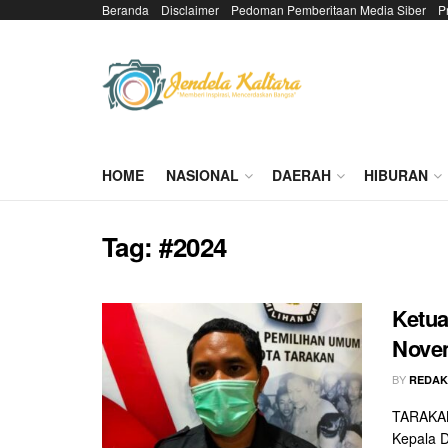
Beranda
Disclaimer
Pedoman Pemberitaan Media Siber
P
HOME
NASIONAL
DAERAH
HIBURAN
Tag:
#2024
Ketua
Nove
BY
REDAK
TARAKAN 
Kepala D