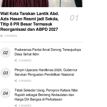
Wali Kota Tarakan Lantik Abd.
Azis Hasan Resmi jadi Sekda,
Titip 8 PR Besar Termasuk
Reorganisasi dan ABPD 2027
0 SHARES
Puskesmas Pantai Amal Dorong Terwujudnya
Desa Sehat Iklim
0 SHARES
Pimpin Upacara Hardiknas 2026, Gubernur
Serukan Penguatan Pendidikan Nasional
0 SHARES
Tidak Sekedar Uang, Pemprov Kaltara Nilai
Rupiah sebagai Benteng Kedaulatan dan
Harga Diri Bangsa di Perbatasan
0 SHARES