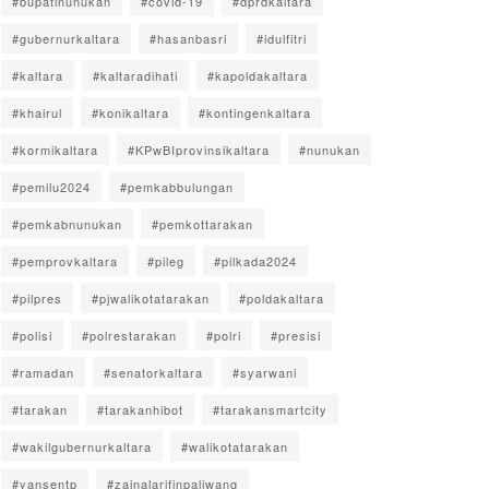
#bupatinunukan
#covid-19
#dprdkaltara
#gubernurkaltara
#hasanbasri
#idulfitri
#kaltara
#kaltaradihati
#kapoldakaltara
#khairul
#konikaltara
#kontingenkaltara
#kormikaltara
#KPwBIprovinsikaltara
#nunukan
#pemilu2024
#pemkabbulungan
#pemkabnunukan
#pemkottarakan
#pemprovkaltara
#pileg
#pilkada2024
#pilpres
#pjwalikotatarakan
#poldakaltara
#polisi
#polrestarakan
#polri
#presisi
#ramadan
#senatorkaltara
#syarwani
#tarakan
#tarakanhibot
#tarakansmartcity
#wakilgubernurkaltara
#walikotatarakan
#yansentp
#zainalarifinpaliwang