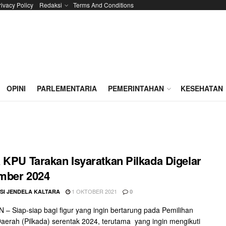
rivacy Policy
Redaksi
Terms And Conditions
OPINI
PARLEMENTARIA
PEMERINTAHAN
KESEHATAN
 KPU Tarakan Isyaratkan Pilkada Digelar
mber 2024
1 OKTOBER 2021
SI JENDELA KALTARA
0
– Siap-siap bagi figur yang ingin bertarung pada Pemilihan
aerah (Pilkada) serentak 2024, terutama yang ingin mengikuti