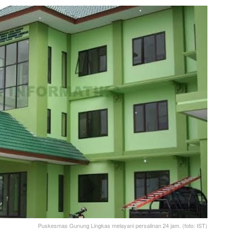
Puskesmas Gunung Lingkas melayani persalinan 24 jam. (foto: IST)