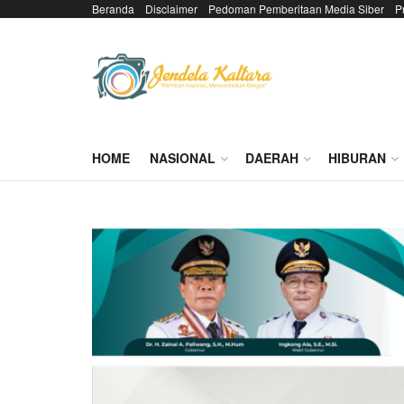
Beranda
Disclaimer
Pedoman Pemberitaan Media Siber
P
HOME
NASIONAL
DAERAH
HIBURAN