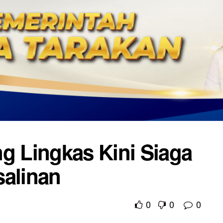
 Lingkas Kini Siaga
salinan
0
0
0