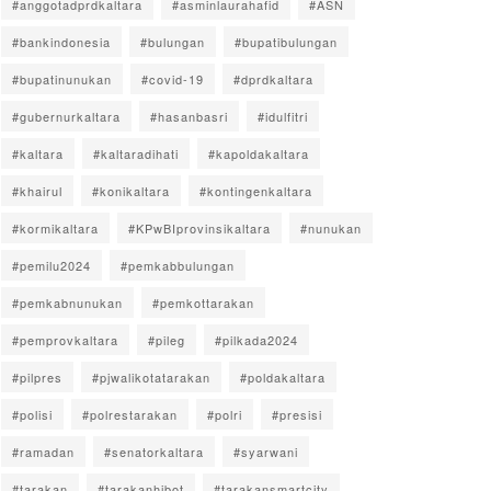
#anggotadprdkaltara
#asminlaurahafid
#ASN
#bankindonesia
#bulungan
#bupatibulungan
#bupatinunukan
#covid-19
#dprdkaltara
#gubernurkaltara
#hasanbasri
#idulfitri
#kaltara
#kaltaradihati
#kapoldakaltara
#khairul
#konikaltara
#kontingenkaltara
#kormikaltara
#KPwBIprovinsikaltara
#nunukan
#pemilu2024
#pemkabbulungan
#pemkabnunukan
#pemkottarakan
#pemprovkaltara
#pileg
#pilkada2024
#pilpres
#pjwalikotatarakan
#poldakaltara
#polisi
#polrestarakan
#polri
#presisi
#ramadan
#senatorkaltara
#syarwani
#tarakan
#tarakanhibot
#tarakansmartcity