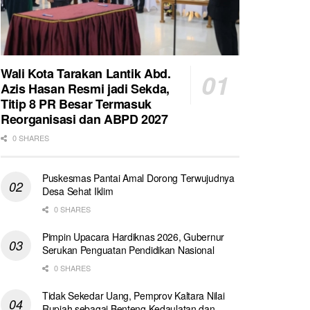
Wali Kota Tarakan Lantik Abd.
Azis Hasan Resmi jadi Sekda,
Titip 8 PR Besar Termasuk
Reorganisasi dan ABPD 2027
0 SHARES
Puskesmas Pantai Amal Dorong Terwujudnya
Desa Sehat Iklim
0 SHARES
Pimpin Upacara Hardiknas 2026, Gubernur
Serukan Penguatan Pendidikan Nasional
0 SHARES
Tidak Sekedar Uang, Pemprov Kaltara Nilai
Rupiah sebagai Benteng Kedaulatan dan