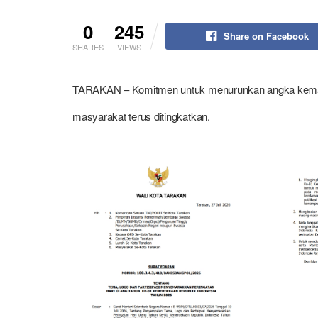
0
245
Share on Facebook
SHARES
VIEWS
TARAKAN – Komitmen untuk menurunkan angka kemati
masyarakat terus ditingkatkan.