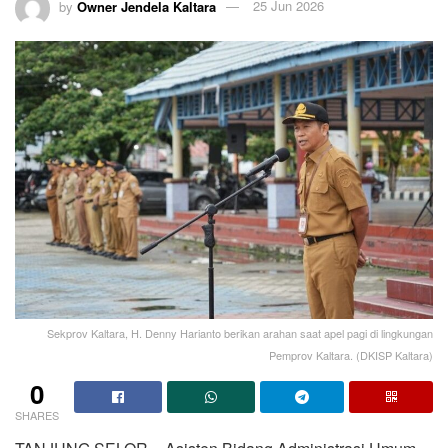
by
Owner Jendela Kaltara
25 Jun 2026
Sekprov Kaltara, H. Denny Harianto berikan arahan saat apel pagi di lingkungan
Pemprov Kaltara. (DKISP Kaltara)
0
SHARES