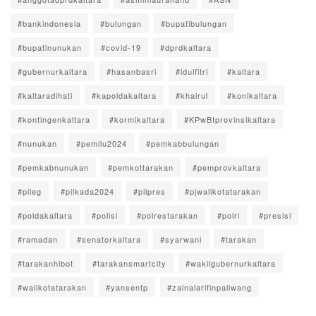
#bankindonesia
#bulungan
#bupatibulungan
#bupatinunukan
#covid-19
#dprdkaltara
#gubernurkaltara
#hasanbasri
#idulfitri
#kaltara
#kaltaradihati
#kapoldakaltara
#khairul
#konikaltara
#kontingenkaltara
#kormikaltara
#KPwBIprovinsikaltara
#nunukan
#pemilu2024
#pemkabbulungan
#pemkabnunukan
#pemkottarakan
#pemprovkaltara
#pileg
#pilkada2024
#pilpres
#pjwalikotatarakan
#poldakaltara
#polisi
#polrestarakan
#polri
#presisi
#ramadan
#senatorkaltara
#syarwani
#tarakan
#tarakanhibot
#tarakansmartcity
#wakilgubernurkaltara
#walikotatarakan
#yansentp
#zainalarifinpaliwang