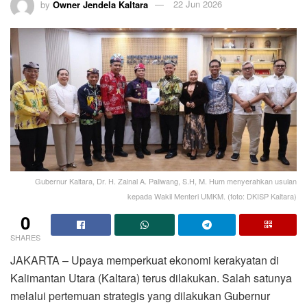
by
Owner Jendela Kaltara
22 Jun 2026
Gubernur Kaltara, Dr. H. Zainal A. Paliwang, S.H, M. Hum menyerahkan usulan
kepada Wakil Menteri UMKM. (foto: DKISP Kaltara)
0
SHARES
JAKARTA – Upaya memperkuat ekonomi kerakyatan di
Kalimantan Utara (Kaltara) terus dilakukan. Salah satunya
melalui pertemuan strategis yang dilakukan Gubernur