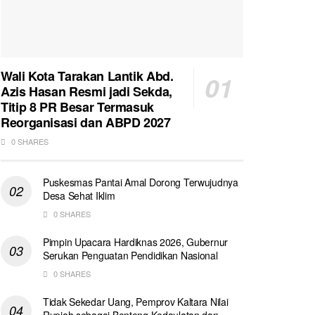
Wali Kota Tarakan Lantik Abd.
Azis Hasan Resmi jadi Sekda,
Titip 8 PR Besar Termasuk
Reorganisasi dan ABPD 2027
0 SHARES
Puskesmas Pantai Amal Dorong Terwujudnya
Desa Sehat Iklim
0 SHARES
Pimpin Upacara Hardiknas 2026, Gubernur
Serukan Penguatan Pendidikan Nasional
0 SHARES
Tidak Sekedar Uang, Pemprov Kaltara Nilai
Rupiah sebagai Benteng Kedaulatan dan