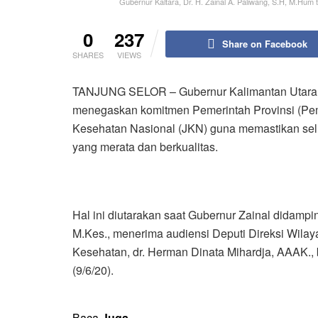
Gubernur Kaltara, Dr. H. Zainal A. Paliwang, S.H, M.Hu
0
237
Share on Facebook
SHARES
VIEWS
TANJUNG SELOR – Gubernur Kalimantan Utara (Kal
menegaskan komitmen Pemerintah Provinsi (Pe
Kesehatan Nasional (JKN) guna memastikan se
yang merata dan berkualitas.
Hal ini diutarakan saat Gubernur Zainal didamp
M.Kes., menerima audiensi Deputi Direksi Wila
Kesehatan, dr. Herman Dinata Mihardja, AAAK., b
(9/6/20).
Baca
Juga