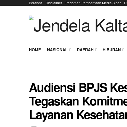
Beranda
Disclaimer
Pedoman Pemberitaan Media Siber
P
HOME
NASIONAL
DAERAH
HIBURAN
Audiensi BPJS Ke
Tegaskan Komitme
Layanan Kesehata