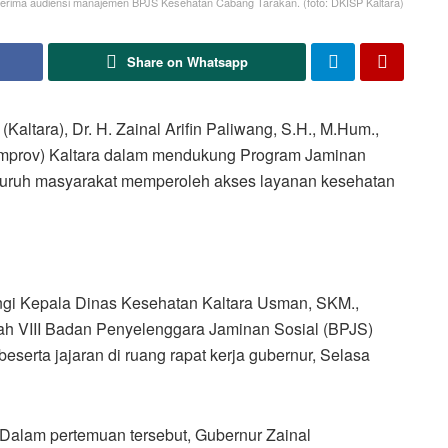
m terima audiensi manajemen BPJS Kesehatan Cabang Tarakan. (foto: DKISP Kaltara)
Share on Whatsapp
tara), Dr. H. Zainal Arifin Paliwang, S.H., M.Hum.,
mprov) Kaltara dalam mendukung Program Jaminan
luruh masyarakat memperoleh akses layanan kesehatan
ingi Kepala Dinas Kesehatan Kaltara Usman, SKM.,
yah VIII Badan Penyelenggara Jaminan Sosial (BPJS)
eserta jajaran di ruang rapat kerja gubernur, Selasa
Dalam pertemuan tersebut, Gubernur Zainal