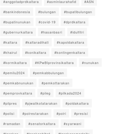
#anggotadprdkaltara
#asminlaurahafid
#ASN
#bankindonesia
#bulungan
#bupatibulungan
#bupatinunukan
#covid-19
#dprdkaltara
#gubernurkaltara
#hasanbasri
#idulfitri
#kaltara
#kaltaradihati
#kapoldakaltara
#khairul
#konikaltara
#kontingenkaltara
#kormikaltara
#KPwBIprovinsikaltara
#nunukan
#pemilu2024
#pemkabbulungan
#pemkabnunukan
#pemkottarakan
#pemprovkaltara
#pileg
#pilkada2024
#pilpres
#pjwalikotatarakan
#poldakaltara
#polisi
#polrestarakan
#polri
#presisi
#ramadan
#senatorkaltara
#syarwani
#tarakan
#tarakanhibot
#tarakansmartcity