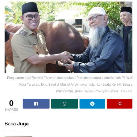
Penyaluran sapi Pemkot Tarakan dan bantuan Presiden secara simbolis oleh Plt Wali
Kota Tarakan, Ibnu Saud di Masjid Al Ukhuwah Islamiah Juata Kerikil, Selasa
(26/5/2026). (foto: Bagian Prokopim Setda Tarakan)
0
SHARES
Baca
Juga