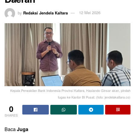
by
Redaksi Jendela Kaltara
12 Mei 2026
Kepala Perwakilan Bank Indonesia Provinsi Kaltara, Hasiando Ginsar akan, pindah
tugas ke Kantor BI Pusat. (foto: jendelakaltara.co)
0
SHARES
Baca
Juga