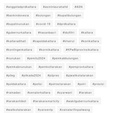
#anggotadprdkaltara
#asminlaurahafid
#ASN
#bankindonesia
#bulungan
#bupatibulungan
#bupatinunukan
#covid-19
#dprdkaltara
#gubernurkaltara
#hasanbasri
#idulfitri
#kaltara
#kaltaradihati
#kapoldakaltara
#khairul
#konikaltara
#kontingenkaltara
#kormikaltara
#KPwBIprovinsikaltara
#nunukan
#pemilu2024
#pemkabbulungan
#pemkabnunukan
#pemkottarakan
#pemprovkaltara
#pileg
#pilkada2024
#pilpres
#pjwalikotatarakan
#poldakaltara
#polisi
#polrestarakan
#polri
#presisi
#ramadan
#senatorkaltara
#syarwani
#tarakan
#tarakanhibot
#tarakansmartcity
#wakilgubernurkaltara
#walikotatarakan
#yansentp
#zainalarifinpaliwang