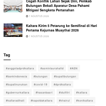
Cegah Konflik Lahan Sejak Dini, Pemkab
Bulungan Bekali Aparatur Desa Pahami
Mitigasi Sengketa Pertanahan
7 AGUSTUS 2026
Kaltara Kirim 5 Petarung ke Semifinal di Hari
Pertama Kejurnas Muaythai 2026
7 AGUSTUS 2026
Tag
#anggotadprdkaltara
#asminlaurahafid
#ASN
#bankindonesia
#bulungan
#bupatibulungan
#bupatinunukan
#covid-19
#dprdkaltara
#gubernurkaltara
#hasanbasri
#idulfitri
#kaltara
#kaltaradihati
#kapoldakaltara
#khairul
#konikaltara