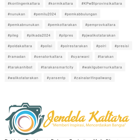
#kontingenkaltara
#kormikaltara
#KPwBIprovinsikaltara
#nunukan
#pemilu2024
#pemkabbulungan
#pemkabnunukan
#pemkottarakan
#pemprovkaltara
#pileg
#pilkada2024
#pilpres
#pjwalikotatarakan
#poldakaltara
#polisi
#polrestarakan
#polri
#presisi
#ramadan
#senatorkaltara
#syarwani
#tarakan
#tarakanhibot
#tarakansmartcity
#wakilgubernurkaltara
#walikotatarakan
#yansentp
#zainalarifinpaliwang