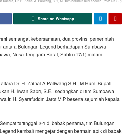
 Kaltara, Dr. H. Zainal A. Paliwang, S.H, M.Hum bermain mini soccer. (foto: DKISP)
Share on Whatsapp
mi semangat kebersamaan, dua provinsi pemerintah
cer antara Bulungan Legend berhadapan Sumbawa
awa, Nusa Tenggara Barat, Sabtu (17/1) malam.
ltara Dr. H. Zainal A Paliwang S.H., M.Hum, Bupati
ukan H. Irwan Sabri, S.E., sedangkan di tim Sumbawa
 Ir. H. Syarafuddin Jarot M.P beserta sejumlah kepala
Sempat tertinggal 2-1 di babak pertama, tim Bulungan
Legend kembali mengejar dengan bermain apik di babak