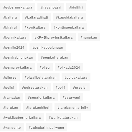
#gubernurkaltara
#hasanbasri
#idulfitri
#kaltara
#kaltaradihati
#kapoldakaltara
#khairul
#konikaltara
#kontingenkaltara
#kormikaltara
#KPwBIprovinsikaltara
#nunukan
#pemilu2024
#pemkabbulungan
#pemkabnunukan
#pemkottarakan
#pemprovkaltara
#pileg
#pilkada2024
#pilpres
#pjwalikotatarakan
#poldakaltara
#polisi
#polrestarakan
#polri
#presisi
#ramadan
#senatorkaltara
#syarwani
#tarakan
#tarakanhibot
#tarakansmartcity
#wakilgubernurkaltara
#walikotatarakan
#yansentp
#zainalarifinpaliwang