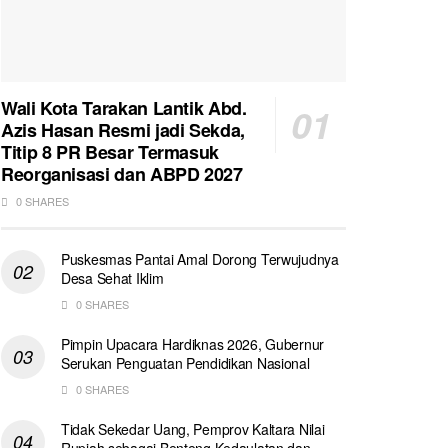
Wali Kota Tarakan Lantik Abd.
Azis Hasan Resmi jadi Sekda,
Titip 8 PR Besar Termasuk
Reorganisasi dan ABPD 2027
0 SHARES
Puskesmas Pantai Amal Dorong Terwujudnya
Desa Sehat Iklim
0 SHARES
Pimpin Upacara Hardiknas 2026, Gubernur
Serukan Penguatan Pendidikan Nasional
0 SHARES
Tidak Sekedar Uang, Pemprov Kaltara Nilai
Rupiah sebagai Benteng Kedaulatan dan