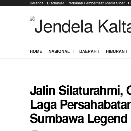
Beranda
Disclaimer
Pedoman Pemberitaan Media Siber
P
HOME
NASIONAL
DAERAH
HIBURAN
Jalin Silaturahmi,
Laga Persahabata
Sumbawa Legend