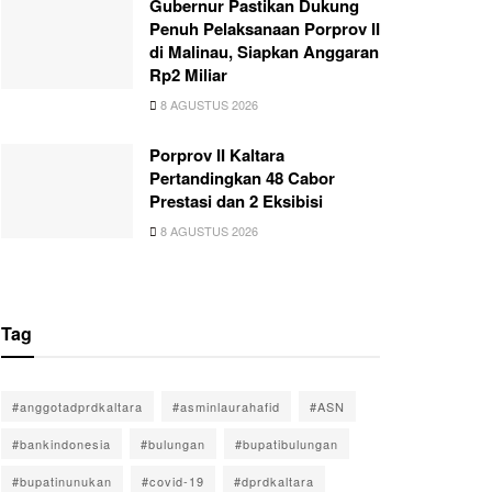
Gubernur Pastikan Dukung
Penuh Pelaksanaan Porprov II
di Malinau, Siapkan Anggaran
Rp2 Miliar
8 AGUSTUS 2026
Porprov II Kaltara
Pertandingkan 48 Cabor
Prestasi dan 2 Eksibisi
8 AGUSTUS 2026
Tag
#anggotadprdkaltara
#asminlaurahafid
#ASN
#bankindonesia
#bulungan
#bupatibulungan
#bupatinunukan
#covid-19
#dprdkaltara