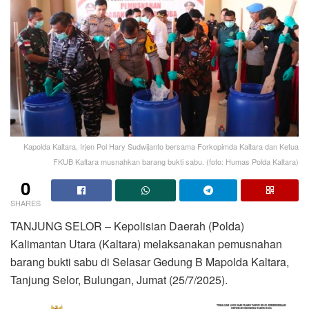
Kapolda Kaltara, Irjen Pol Hary Sudwijanto bersama Forkopimda Kaltara dan Ketua
FKUB Kaltara musnahkan barang bukti sabu. (foto: Humas Polda Kaltara)
0
SHARES
TANJUNG SELOR – Kepolisian Daerah (Polda)
Kalimantan Utara (Kaltara) melaksanakan pemusnahan
barang bukti sabu di Selasar Gedung B Mapolda Kaltara,
Tanjung Selor, Bulungan, Jumat (25/7/2025).