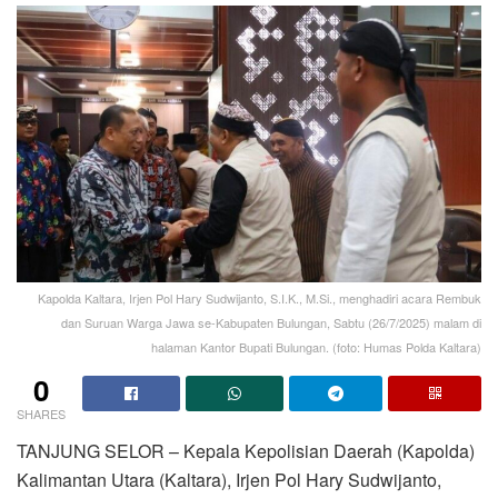
Kapolda Kaltara, Irjen Pol Hary Sudwijanto, S.I.K., M.Si., menghadiri acara Rembuk
dan Suruan Warga Jawa se-Kabupaten Bulungan, Sabtu (26/7/2025) malam di
halaman Kantor Bupati Bulungan. (foto: Humas Polda Kaltara)
0
SHARES
TANJUNG SELOR – Kepala Kepolisian Daerah (Kapolda)
Kalimantan Utara (Kaltara), Irjen Pol Hary Sudwijanto,