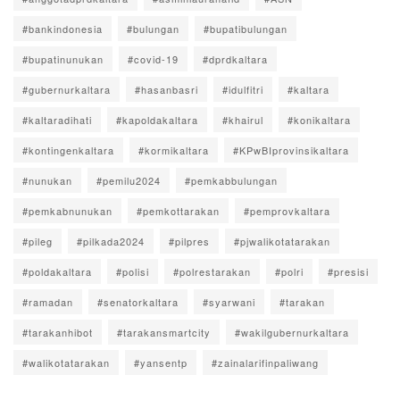
#bankindonesia
#bulungan
#bupatibulungan
#bupatinunukan
#covid-19
#dprdkaltara
#gubernurkaltara
#hasanbasri
#idulfitri
#kaltara
#kaltaradihati
#kapoldakaltara
#khairul
#konikaltara
#kontingenkaltara
#kormikaltara
#KPwBIprovinsikaltara
#nunukan
#pemilu2024
#pemkabbulungan
#pemkabnunukan
#pemkottarakan
#pemprovkaltara
#pileg
#pilkada2024
#pilpres
#pjwalikotatarakan
#poldakaltara
#polisi
#polrestarakan
#polri
#presisi
#ramadan
#senatorkaltara
#syarwani
#tarakan
#tarakanhibot
#tarakansmartcity
#wakilgubernurkaltara
#walikotatarakan
#yansentp
#zainalarifinpaliwang