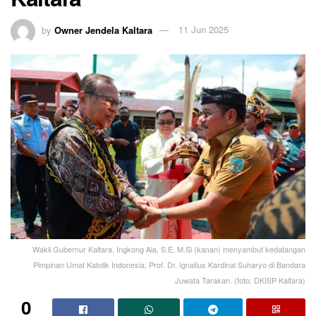
by
Owner Jendela Kaltara
11 Jun 2025
Wakil Gubernur Kaltara, Ingkong Ala, S.E, M.Si (kanan) menyambut kedatangan
Pimpinan Umat Katolik Indonesia, Prof. Dr. Ignatius Kardinal Suharyo di Bandara
Juwata Tarakan. (foto: DKISP Kaltara)
0