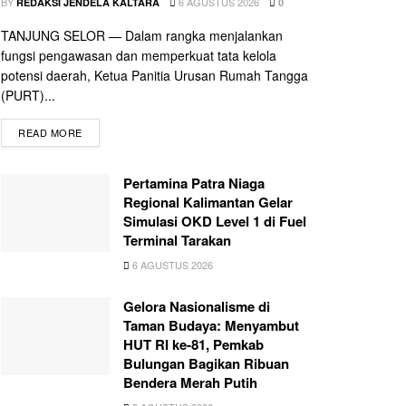
BY
6 AGUSTUS 2026
REDAKSI JENDELA KALTARA
0
TANJUNG SELOR — Dalam rangka menjalankan
fungsi pengawasan dan memperkuat tata kelola
potensi daerah, Ketua Panitia Urusan Rumah Tangga
(PURT)...
READ MORE
Pertamina Patra Niaga
Regional Kalimantan Gelar
Simulasi OKD Level 1 di Fuel
Terminal Tarakan
6 AGUSTUS 2026
Gelora Nasionalisme di
Taman Budaya: Menyambut
HUT RI ke-81, Pemkab
Bulungan Bagikan Ribuan
Bendera Merah Putih