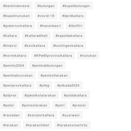
#bankindonesia
#bulungan
#bupatibulungan
#bupatinunukan
#covid-19
#dprdkaltara
#gubernurkaltara
#hasanbasri
#idulfitri
#kaltara
#kaltaradihati
#kapoldakaltara
#khairul
#konikaltara
#kontingenkaltara
#kormikaltara
#KPwBIprovinsikaltara
#nunukan
#pemilu2024
#pemkabbulungan
#pemkabnunukan
#pemkottarakan
#pemprovkaltara
#pileg
#pilkada2024
#pilpres
#pjwalikotatarakan
#poldakaltara
#polisi
#polrestarakan
#polri
#presisi
#ramadan
#senatorkaltara
#syarwani
#tarakan
#tarakanhibot
#tarakansmartcity