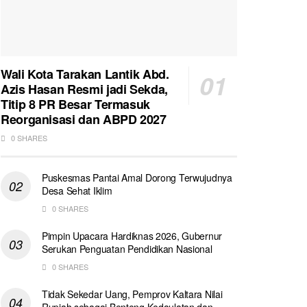
Wali Kota Tarakan Lantik Abd.
Azis Hasan Resmi jadi Sekda,
Titip 8 PR Besar Termasuk
Reorganisasi dan ABPD 2027
0 SHARES
Puskesmas Pantai Amal Dorong Terwujudnya
Desa Sehat Iklim
0 SHARES
Pimpin Upacara Hardiknas 2026, Gubernur
Serukan Penguatan Pendidikan Nasional
0 SHARES
Tidak Sekedar Uang, Pemprov Kaltara Nilai
Rupiah sebagai Benteng Kedaulatan dan