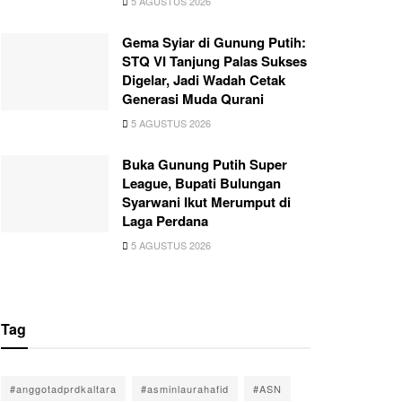
5 AGUSTUS 2026
Gema Syiar di Gunung Putih:
STQ VI Tanjung Palas Sukses
Digelar, Jadi Wadah Cetak
Generasi Muda Qurani
5 AGUSTUS 2026
Buka Gunung Putih Super
League, Bupati Bulungan
Syarwani Ikut Merumput di
Laga Perdana
5 AGUSTUS 2026
Tag
#anggotadprdkaltara
#asminlaurahafid
#ASN