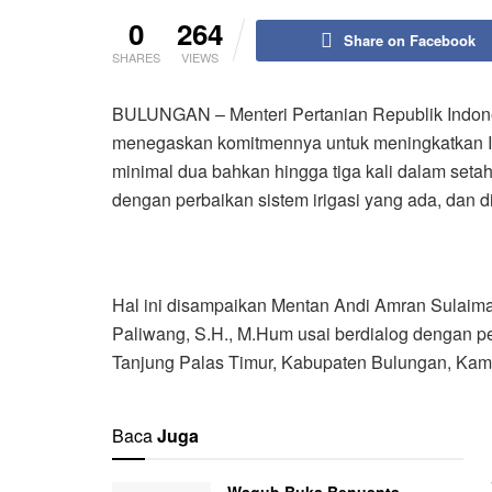
0
264
Share on Facebook
SHARES
VIEWS
BULUNGAN – Menteri Pertanian Republik Indonesi
menegaskan komitmennya untuk meningkatkan Ind
minimal dua bahkan hingga tiga kali dalam setahu
dengan perbaikan sistem irigasi yang ada, dan di
Hal ini disampaikan Mentan Andi Amran Sulaiman
Paliwang, S.H., M.Hum usai berdialog dengan pe
Tanjung Palas Timur, Kabupaten Bulungan, Kami
Baca
Juga
Wagub Buka Benuanta