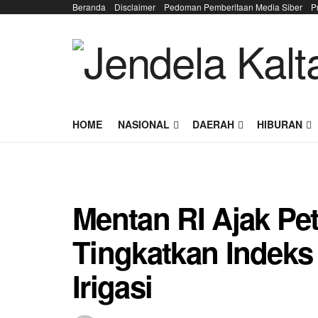
Beranda
Disclaimer
Pedoman Pemberitaan Media Siber
P
HOME
NASIONAL
DAERAH
HIBURAN
Mentan RI Ajak Pet
Tingkatkan Indek
Irigasi