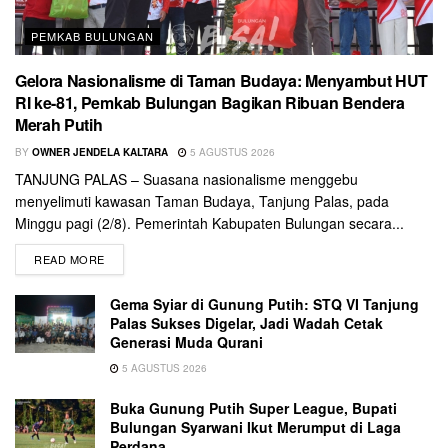
PEMKAB BULUNGAN
Gelora Nasionalisme di Taman Budaya: Menyambut HUT
RI ke-81, Pemkab Bulungan Bagikan Ribuan Bendera
Merah Putih
BY
OWNER JENDELA KALTARA
5 AGUSTUS 2026
TANJUNG PALAS – Suasana nasionalisme menggebu
menyelimuti kawasan Taman Budaya, Tanjung Palas, pada
Minggu pagi (2/8). Pemerintah Kabupaten Bulungan secara...
READ MORE
Gema Syiar di Gunung Putih: STQ VI Tanjung
Palas Sukses Digelar, Jadi Wadah Cetak
Generasi Muda Qurani
5 AGUSTUS 2026
Buka Gunung Putih Super League, Bupati
Bulungan Syarwani Ikut Merumput di Laga
Perdana