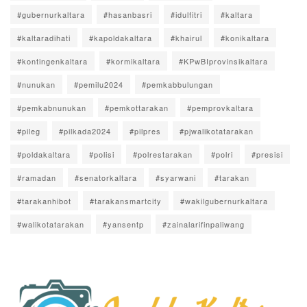
#gubernurkaltara
#hasanbasri
#idulfitri
#kaltara
#kaltaradihati
#kapoldakaltara
#khairul
#konikaltara
#kontingenkaltara
#kormikaltara
#KPwBIprovinsikaltara
#nunukan
#pemilu2024
#pemkabbulungan
#pemkabnunukan
#pemkottarakan
#pemprovkaltara
#pileg
#pilkada2024
#pilpres
#pjwalikotatarakan
#poldakaltara
#polisi
#polrestarakan
#polri
#presisi
#ramadan
#senatorkaltara
#syarwani
#tarakan
#tarakanhibot
#tarakansmartcity
#wakilgubernurkaltara
#walikotatarakan
#yansentp
#zainalarifinpaliwang