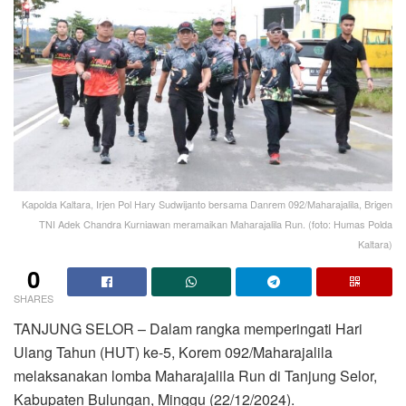
Kapolda Kaltara, Irjen Pol Hary Sudwijanto bersama Danrem 092/Maharajalila, Brigen
TNI Adek Chandra Kurniawan meramaikan Maharajalila Run. (foto: Humas Polda
Kaltara)
0
SHARES
TANJUNG SELOR – Dalam rangka memperingati Hari
Ulang Tahun (HUT) ke-5, Korem 092/Maharajalila
melaksanakan lomba Maharajalila Run di Tanjung Selor,
Kabupaten Bulungan, Minggu (22/12/2024).