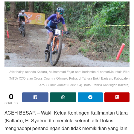
Atlet balap sepeda Kaltara, Muhammad Fajar saat berlomba di nomorMountain Bike
(MTB) XCO atau Cross Country Olympic Putra, di Tahura Bukit Barisan, Kabupaten
Karo, Sumut, Jumat (6/9/2024). (foto: Panitia Kontingen Kaltara)
0
SHARES
ACEH BESAR – Wakil Ketua Kontingen Kalimantan Utara
(Kaltara), H. Syafruddin meminta seluruh atlet fokus
menghadapi pertandingan dan tidak memikirkan yang lain.