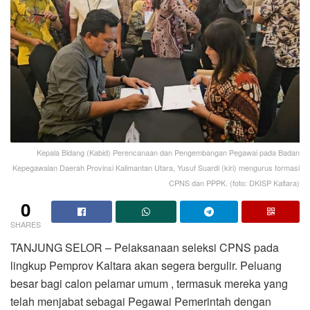
Kepala Bidang (Kabid) Perencanaan dan Pengembangan Pegawai pada Badan
Kepegawaian Daerah Provinsi Kalimantan Utara, Yusuf Suardi (kiri) mengurus formasi
CPNS dan PPPK. (foto: DKISP Kaltara)
0
SHARES
TANJUNG SELOR – Pelaksanaan seleksi CPNS pada
lingkup Pemprov Kaltara akan segera bergulir. Peluang
besar bagi calon pelamar umum , termasuk mereka yang
telah menjabat sebagai Pegawai Pemerintah dengan