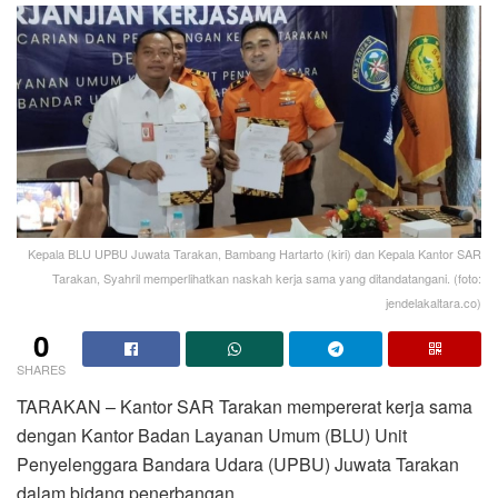
Kepala BLU UPBU Juwata Tarakan, Bambang Hartarto (kiri) dan Kepala Kantor SAR
Tarakan, Syahril memperlihatkan naskah kerja sama yang ditandatangani. (foto:
jendelakaltara.co)
0
SHARES
TARAKAN – Kantor SAR Tarakan mempererat kerja sama
dengan Kantor Badan Layanan Umum (BLU) Unit
Penyelenggara Bandara Udara (UPBU) Juwata Tarakan
dalam bidang penerbangan.