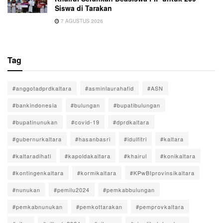
Siswa di Tarakan
7 AGUSTUS 2026
Tag
#anggotadprdkaltara
#asminlaurahafid
#ASN
#bankindonesia
#bulungan
#bupatibulungan
#bupatinunukan
#covid-19
#dprdkaltara
#gubernurkaltara
#hasanbasri
#idulfitri
#kaltara
#kaltaradihati
#kapoldakaltara
#khairul
#konikaltara
#kontingenkaltara
#kormikaltara
#KPwBIprovinsikaltara
#nunukan
#pemilu2024
#pemkabbulungan
#pemkabnunukan
#pemkottarakan
#pemprovkaltara