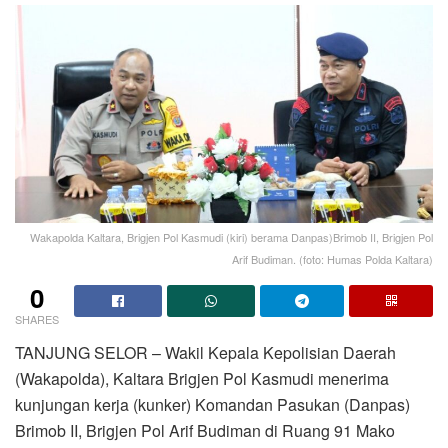
Wakapolda Kaltara, Brigjen Pol Kasmudi (kiri) berama Danpas)Brimob II, Brigjen Pol
Arif Budiman. (foto: Humas Polda Kaltara)
0
SHARES
TANJUNG SELOR – Wakil Kepala Kepolisian Daerah
(Wakapolda), Kaltara Brigjen Pol Kasmudi menerima
kunjungan kerja (kunker) Komandan Pasukan (Danpas)
Brimob II, Brigjen Pol Arif Budiman di Ruang 91 Mako