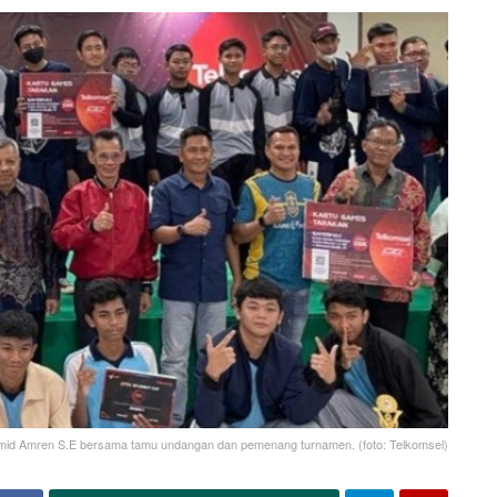
id Amren S.E bersama tamu undangan dan pemenang turnamen. (foto: Telkomsel)