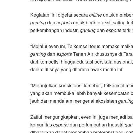
Kegiatan
ini digelar secara
offline
untuk memberi
gaming
dan
esports
untuk berinteraksi, saling 
perkembangan industri
gaming
dan
esports
terkin
“Melalui even ini, Telkomsel terus memaksimal
gaming
dan
esports
Tanah Air khususnya di Tar
dari kompetisi hingga edukasi berskala nasional
dalam rilisnya yang diterima awak media ini.
“Melanjutkan konsistensi tersebut, Telkomsel 
yang akan membuka lebih banyak kesempatan ba
jauh dan mendalam mengenai ekosistem
gamin
Zaiful mengungkapkan, even ini juga menjadi b
komunitas
esports
dan pertumbuhan industri
gam
diharapkan dapat menambah preferensi bagi para