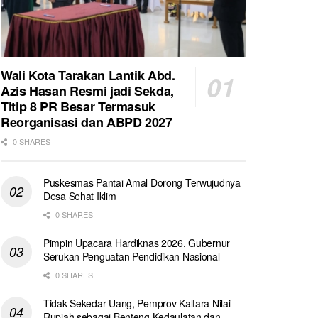
Wali Kota Tarakan Lantik Abd.
Azis Hasan Resmi jadi Sekda,
Titip 8 PR Besar Termasuk
Reorganisasi dan ABPD 2027
0 SHARES
Puskesmas Pantai Amal Dorong Terwujudnya
Desa Sehat Iklim
0 SHARES
Pimpin Upacara Hardiknas 2026, Gubernur
Serukan Penguatan Pendidikan Nasional
0 SHARES
Tidak Sekedar Uang, Pemprov Kaltara Nilai
Rupiah sebagai Benteng Kedaulatan dan