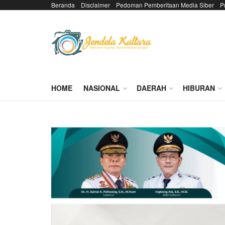
Beranda
Disclaimer
Pedoman Pemberitaan Media Siber
P
HOME
NASIONAL
DAERAH
HIBURAN