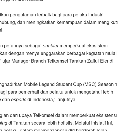
kan pengalaman terbaik bagi para pelaku industri
terhubung, dan meningkatkan kemampuan dalam mengikuti
i.
kan perannya sebagai
enabler
memperkuat ekosistem
akan dengan menyelenggarakan berbagai kegiatan mulai
,” ujar Manager Branch Telkomsel Tarakan Zaiful Efendi
menghadirkan Mobile Legend Student Cup (MSC) Season 1
gi para pemerhati dan pelaku untuk mengetahui lebih
g
dan
esports
di Indonesia,” lanjutnya.
agian dari upaya Telkomsel dalam memperkuat eksistensi
ing
di Tarakan secara lebih holistis. Melalui inisiatif ini,
 pelaku, dalam mempersiapkan diri berkiprah lebih