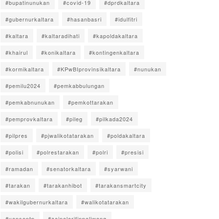
#bupatinunukan
#covid-19
#dprdkaltara
#gubernurkaltara
#hasanbasri
#idulfitri
#kaltara
#kaltaradihati
#kapoldakaltara
#khairul
#konikaltara
#kontingenkaltara
#kormikaltara
#KPwBIprovinsikaltara
#nunukan
#pemilu2024
#pemkabbulungan
#pemkabnunukan
#pemkottarakan
#pemprovkaltara
#pileg
#pilkada2024
#pilpres
#pjwalikotatarakan
#poldakaltara
#polisi
#polrestarakan
#polri
#presisi
#ramadan
#senatorkaltara
#syarwani
#tarakan
#tarakanhibot
#tarakansmartcity
#wakilgubernurkaltara
#walikotatarakan
#yansentp
#zainalarifinpaliwang