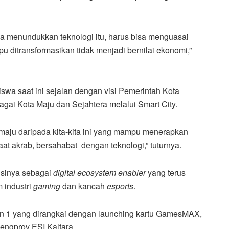
bisa menundukkan teknologi itu, harus bisa menguasai
pu ditransformasikan tidak menjadi bernilai ekonomi,”
swa saat ini sejalan dengan visi Pemerintah Kota
gai Kota Maju dan Sejahtera melalui Smart City.
ih maju daripada kita-kita ini yang mampu menerapkan
aat akrab, bersahabat dengan teknologi,” tuturnya.
nsinya sebagai
digital ecosystem enabler
yang terus
 industri
gaming
dan kancah
esports
.
n 1 yang dirangkai dengan launching kartu GamesMAX,
ngprov ESI Kaltara.