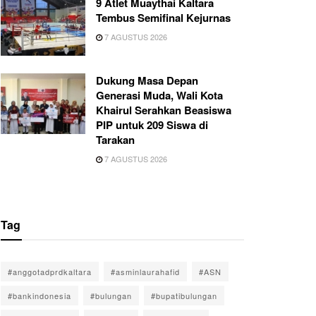
9 Atlet Muaythai Kaltara
Tembus Semifinal Kejurnas
7 AGUSTUS 2026
Dukung Masa Depan
Generasi Muda, Wali Kota
Khairul Serahkan Beasiswa
PIP untuk 209 Siswa di
Tarakan
7 AGUSTUS 2026
Tag
#anggotadprdkaltara
#asminlaurahafid
#ASN
#bankindonesia
#bulungan
#bupatibulungan