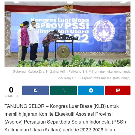
Gubernur Kaltara Drs. H. Zainal Arifin Paliwang SH, M.Hum memukul gong tanda
dibukanya KLB Asprov PSSI Kaltara. (foto: dkisp)
0
SHARES
TANJUNG SELOR – Kongres Luar Biasa (KLB) untuk
memilih jajaran Komite Eksekutif Asosiasi Provinsi
(Asprov) Persatuan Sepakbola Seluruh Indonesia (PSSI)
Kalimantan Utara (Kaltara) periode 2022-2026 telah