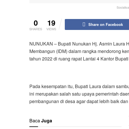
Sosialis
0
19
Share on Facebook
SHARES
VIEWS
NUNUKAN – Bupati Nunukan Hj. Asmin Laura Haf
Membangun (IDM) dalam rangka mendorong kem
tahun 2022 di ruang rapat Lantai 4 Kantor Bupat
Pada kesempatan itu, Bupati Laura dalam sam
ini merupakan salah satu upaya pemerintah da
pembangunan di desa agar dapat lebih baik dan 
Baca
Juga