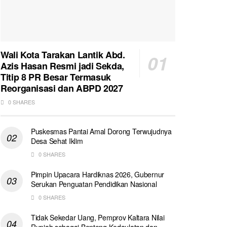
Wali Kota Tarakan Lantik Abd.
Azis Hasan Resmi jadi Sekda,
Titip 8 PR Besar Termasuk
Reorganisasi dan ABPD 2027
0 SHARES
Puskesmas Pantai Amal Dorong Terwujudnya
Desa Sehat Iklim
0 SHARES
Pimpin Upacara Hardiknas 2026, Gubernur
Serukan Penguatan Pendidikan Nasional
0 SHARES
Tidak Sekedar Uang, Pemprov Kaltara Nilai
Rupiah sebagai Benteng Kedaulatan dan