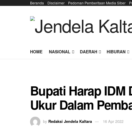
Beranda
Disclaimer
Pedoman Pemberitaan Media Siber
P
HOME
NASIONAL
DAERAH
HIBURAN
Bupati Harap IDM 
Ukur Dalam Pemba
by
Redaksi Jendela Kaltara
16 Apr 2022