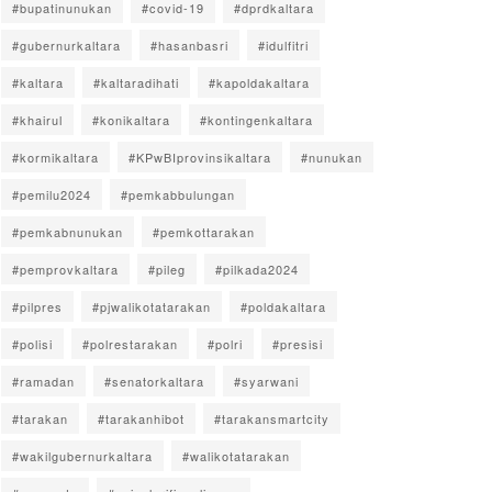
#bupatinunukan
#covid-19
#dprdkaltara
#gubernurkaltara
#hasanbasri
#idulfitri
#kaltara
#kaltaradihati
#kapoldakaltara
#khairul
#konikaltara
#kontingenkaltara
#kormikaltara
#KPwBIprovinsikaltara
#nunukan
#pemilu2024
#pemkabbulungan
#pemkabnunukan
#pemkottarakan
#pemprovkaltara
#pileg
#pilkada2024
#pilpres
#pjwalikotatarakan
#poldakaltara
#polisi
#polrestarakan
#polri
#presisi
#ramadan
#senatorkaltara
#syarwani
#tarakan
#tarakanhibot
#tarakansmartcity
#wakilgubernurkaltara
#walikotatarakan