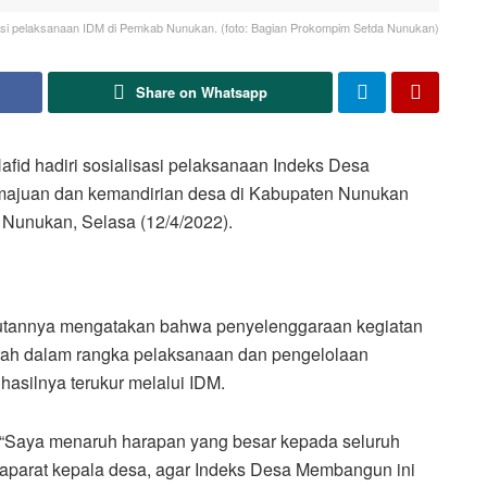
asi pelaksanaan IDM di Pemkab Nunukan. (foto: Bagian Prokompim Setda Nunukan)
Share on Whatsapp
id hadiri sosialisasi pelaksanaan Indeks Desa
ajuan dan kemandirian desa di Kabupaten Nunukan
i Nunukan, Selasa (12/4/2022).
butannya mengatakan bahwa penyelenggaraan kegiatan
erah dalam rangka pelaksanaan dan pengelolaan
hasilnya terukur melalui IDM.
“Saya menaruh harapan yang besar kepada seluruh
aparat kepala desa, agar Indeks Desa Membangun ini