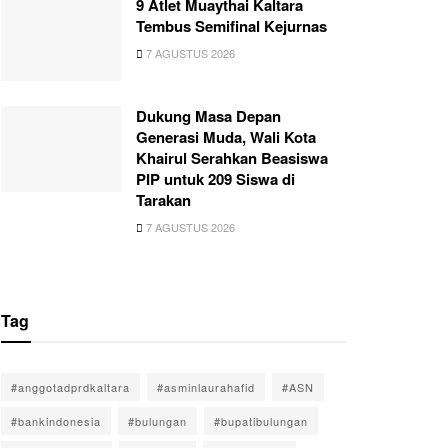
9 Atlet Muaythai Kaltara
Tembus Semifinal Kejurnas
7 AGUSTUS 2026
Dukung Masa Depan
Generasi Muda, Wali Kota
Khairul Serahkan Beasiswa
PIP untuk 209 Siswa di
Tarakan
7 AGUSTUS 2026
Tag
#anggotadprdkaltara
#asminlaurahafid
#ASN
#bankindonesia
#bulungan
#bupatibulungan