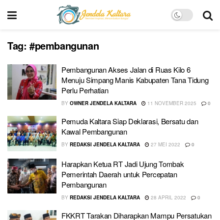
Tag:
#pembangunan
Pembangunan Akses Jalan di Ruas Kilo 6
Menuju Simpang Manis Kabupaten Tana Tidung
Perlu Perhatian
BY
OWNER JENDELA KALTARA
11 NOVEMBER 2025
0
Pemuda Kaltara Siap Deklarasi, Bersatu dan
Kawal Pembangunan
BY
REDAKSI JENDELA KALTARA
27 MEI 2022
0
Harapkan Ketua RT Jadi Ujung Tombak
Pemerintah Daerah untuk Percepatan
Pembangunan
BY
REDAKSI JENDELA KALTARA
28 APRIL 2022
0
FKKRT Tarakan Diharapkan Mampu Persatukan