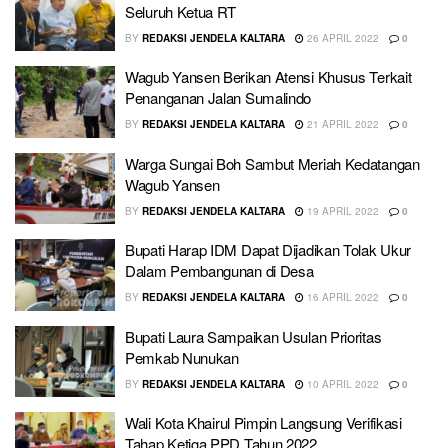
Seluruh Ketua RT
BY
REDAKSI JENDELA KALTARA
26 APRIL 2022
0
Wagub Yansen Berikan Atensi Khusus Terkait
Penanganan Jalan Sumalindo
BY
REDAKSI JENDELA KALTARA
21 APRIL 2022
0
Warga Sungai Boh Sambut Meriah Kedatangan
Wagub Yansen
BY
REDAKSI JENDELA KALTARA
19 APRIL 2022
0
Bupati Harap IDM Dapat Dijadikan Tolak Ukur
Dalam Pembangunan di Desa
BY
REDAKSI JENDELA KALTARA
16 APRIL 2022
0
Bupati Laura Sampaikan Usulan Prioritas
Pemkab Nunukan
BY
REDAKSI JENDELA KALTARA
10 APRIL 2022
0
Wali Kota Khairul Pimpin Langsung Verifikasi
Tahap Ketiga PPD Tahun 2022