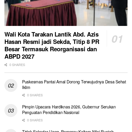
Wali Kota Tarakan Lantik Abd. Azis
Hasan Resmi jadi Sekda, Titip 8 PR
Besar Termasuk Reorganisasi dan
ABPD 2027
0 SHARES
Puskesmas Pantai Amal Dorong Terwujudnya Desa Sehat
Iklim
0 SHARES
Pimpin Upacara Hardiknas 2026, Gubernur Serukan
Penguatan Pendidikan Nasional
0 SHARES
Tidak Sekedar Uang, Pemprov Kaltara Nilai Rupiah