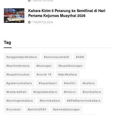
7 AGUSTUS 2026
Kaltara Kirim 5 Petarung ke Semifinal di Hari
Pertama Kejurnas Muaythai 2026
7 AGUSTUS 2026
Tag
#anggotadprdkaltara
#asminlaurahafid
#ASN
#bankindonesia
#bulungan
#bupatibulungan
#bupatinunukan
#covid-19
#dprdkaltara
#gubernurkaltara
#hasanbasri
#idulfitri
#kaltara
#kaltaradihati
#kapoldakaltara
#khairul
#konikaltara
#kontingenkaltara
#kormikaltara
#KPwBIprovinsikaltara
#nunukan
#pemilu2024
#pemkabbulungan