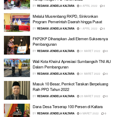
BY
REDAKSI JENDELA KALTARA
8 APRIL 2022
0
Melalui Musrenbang RKPD, Sinkronkan
Program Pemerintah Daerah hingga Pusat
BY
REDAKSI JENDELA KALTARA
1 APRIL 2022
0
FKP2KP Diharapkan Jadi Elemen Suksesnya
Pembangunan
BY
REDAKSI JENDELA KALTARA
31 MARET 2022
0
Wali Kota Khairul Apresiasi Sumbangsih TNI AU
Dalam Pembangunan
BY
REDAKSI JENDELA KALTARA
31 MARET 2022
0
Masuk 10 Besar, Pemkot Tarakan Berpeluang
Raih PPD Tahun 2022
BY
REDAKSI JENDELA KALTARA
25 MARET 2022
0
Dana Desa Terserap 100 Persen di Kaltara
BY
REDAKSI JENDELA KALTARA
9 MARET 2022
0