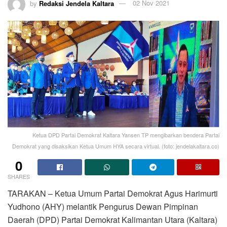
by
Redaksi Jendela Kaltara
02 Nov 2021
Ketua DPD Partai Demokrat Kaltara Yansen TP mengibarkan bendera Partai
Demokrat yang disaksikan Ketua Umum HYA secara virtual. (foto: jendelakaltara.co)
0
SHARES
TARAKAN – Ketua Umum Partai Demokrat Agus Harimurti
Yudhono (AHY) melantik Pengurus Dewan Pimpinan
Daerah (DPD) Partai Demokrat Kalimantan Utara (Kaltara)