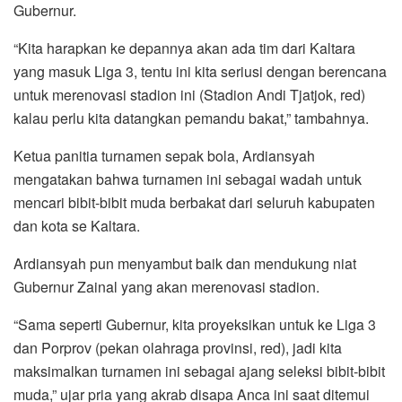
Gubernur.
“Kita harapkan ke depannya akan ada tim dari Kaltara
yang masuk Liga 3, tentu ini kita seriusi dengan berencana
untuk merenovasi stadion ini (Stadion Andi Tjatjok, red)
kalau perlu kita datangkan pemandu bakat,” tambahnya.
Ketua panitia turnamen sepak bola, Ardiansyah
mengatakan bahwa turnamen ini sebagai wadah untuk
mencari bibit-bibit muda berbakat dari seluruh kabupaten
dan kota se Kaltara.
Ardiansyah pun menyambut baik dan mendukung niat
Gubernur Zainal yang akan merenovasi stadion.
“Sama seperti Gubernur, kita proyeksikan untuk ke Liga 3
dan Porprov (pekan olahraga provinsi, red), jadi kita
maksimalkan turnamen ini sebagai ajang seleksi bibit-bibit
muda,” ujar pria yang akrab disapa Anca ini saat ditemui