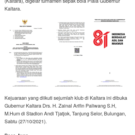
(Kaltara), digelar turnamen sepak bola Piala Gubernur
Kaltara.
Kejuaraan yang diikuti sejumlah klub di Kaltara ini dibuka
Gubernur Kaltara Drs. H. Zainal Arifin Paliwang S.H,
M.Hum di Stadion Andi Tjatjok, Tanjung Selor, Bulungan,
Sabtu (27/10/2021).