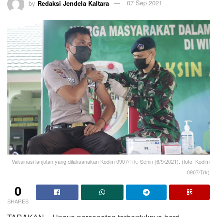
by
Redaksi Jendela Kaltara
07 Sep 2021
Vaksinasi lanjutan yang dilaksanakan Kodim 0907/Trk, Senin (6/9/2021). (foto: Kodim
0907/Trk)
0
SHARES