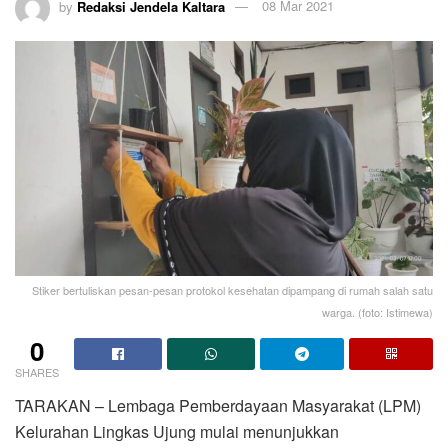
by
Redaksi Jendela Kaltara
08 Mar 2021
Stiker bertuliskan pesan-pesan protokol kesehatan dipampang di rumah salah satu
warga. (foto: Istimewa)
0
SHARES
TARAKAN – Lembaga Pemberdayaan Masyarakat (LPM)
Kelurahan Lingkas Ujung mulai menunjukkan