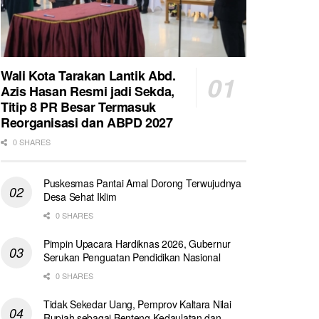
Wali Kota Tarakan Lantik Abd.
Azis Hasan Resmi jadi Sekda,
Titip 8 PR Besar Termasuk
Reorganisasi dan ABPD 2027
0 SHARES
Puskesmas Pantai Amal Dorong Terwujudnya
Desa Sehat Iklim
0 SHARES
Pimpin Upacara Hardiknas 2026, Gubernur
Serukan Penguatan Pendidikan Nasional
0 SHARES
Tidak Sekedar Uang, Pemprov Kaltara Nilai
Rupiah sebagai Benteng Kedaulatan dan