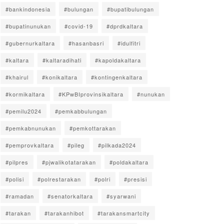
#bankindonesia
#bulungan
#bupatibulungan
#bupatinunukan
#covid-19
#dprdkaltara
#gubernurkaltara
#hasanbasri
#idulfitri
#kaltara
#kaltaradihati
#kapoldakaltara
#khairul
#konikaltara
#kontingenkaltara
#kormikaltara
#KPwBIprovinsikaltara
#nunukan
#pemilu2024
#pemkabbulungan
#pemkabnunukan
#pemkottarakan
#pemprovkaltara
#pileg
#pilkada2024
#pilpres
#pjwalikotatarakan
#poldakaltara
#polisi
#polrestarakan
#polri
#presisi
#ramadan
#senatorkaltara
#syarwani
#tarakan
#tarakanhibot
#tarakansmartcity