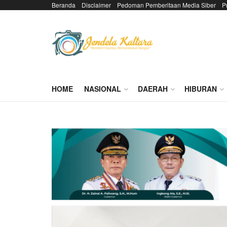
Beranda
Disclaimer
Pedoman Pemberitaan Media Siber
P
HOME
NASIONAL
DAERAH
HIBURAN