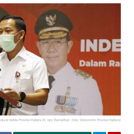
yat Setda Provinsi Kaltara Dt. Iqro Ramadhan. (foto: Diskominfo Provinsi Kaltara)