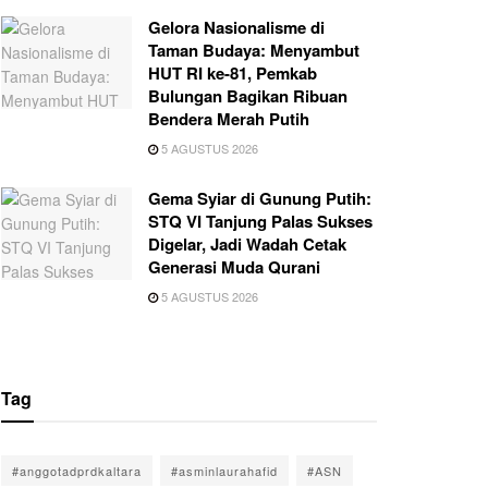
Gelora Nasionalisme di
Taman Budaya: Menyambut
HUT RI ke-81, Pemkab
Bulungan Bagikan Ribuan
Bendera Merah Putih
5 AGUSTUS 2026
Gema Syiar di Gunung Putih:
STQ VI Tanjung Palas Sukses
Digelar, Jadi Wadah Cetak
Generasi Muda Qurani
5 AGUSTUS 2026
Tag
#anggotadprdkaltara
#asminlaurahafid
#ASN