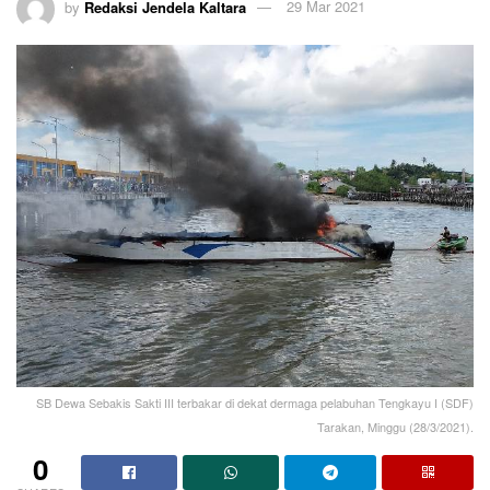
by
Redaksi Jendela Kaltara
29 Mar 2021
SB Dewa Sebakis Sakti III terbakar di dekat dermaga pelabuhan Tengkayu I (SDF)
Tarakan, Minggu (28/3/2021).
0