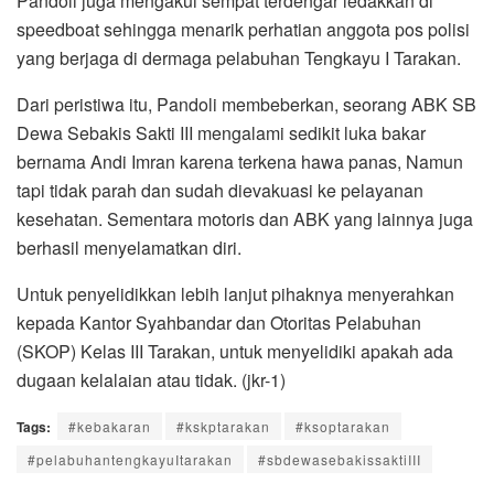
Pandoli juga mengakui sempat terdengar ledakkan di
speedboat sehingga menarik perhatian anggota pos polisi
yang berjaga di dermaga pelabuhan Tengkayu I Tarakan.
Dari peristiwa itu, Pandoli membeberkan, seorang ABK SB
Dewa Sebakis Sakti III mengalami sedikit luka bakar
bernama Andi Imran karena terkena hawa panas, Namun
tapi tidak parah dan sudah dievakuasi ke pelayanan
kesehatan. Sementara motoris dan ABK yang lainnya juga
berhasil menyelamatkan diri.
Untuk penyelidikkan lebih lanjut pihaknya menyerahkan
kepada Kantor Syahbandar dan Otoritas Pelabuhan
(SKOP) Kelas III Tarakan, untuk menyelidiki apakah ada
dugaan kelalaian atau tidak. (jkr-1)
Tags:
#kebakaran
#kskptarakan
#ksoptarakan
#pelabuhantengkayuItarakan
#sbdewasebakissaktiIII