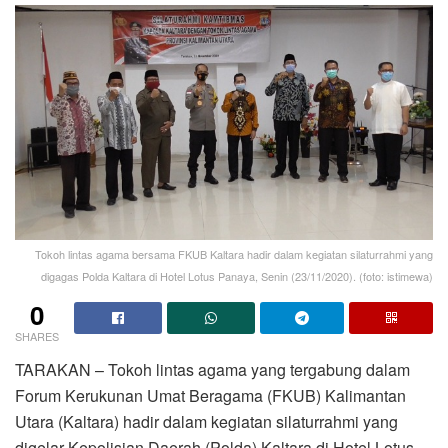
Tokoh lintas agama bersama FKUB Kaltara hadir dalam kegiatan silaturrahmi yang
digagas Polda Kaltara di Hotel Lotus Panaya, Senin (23/11/2020). (foto: istimewa)
0
SHARES
TARAKAN – Tokoh lintas agama yang tergabung dalam
Forum Kerukunan Umat Beragama (FKUB) Kalimantan
Utara (Kaltara) hadir dalam kegiatan silaturrahmi yang
digelar Kepolisian Daerah (Polda) Kaltara di Hotel Lotus