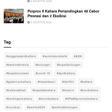
8 AGUSTUS 2026
Porprov II Kaltara Pertandingkan 48 Cabor
Prestasi dan 2 Eksibisi
8 AGUSTUS 2026
Tag
#anggotadprdkaltara
#asminlaurahafid
#ASN
#bankindonesia
#bulungan
#bupatibulungan
#bupatinunukan
#covid-19
#dprdkaltara
#gubernurkaltara
#hasanbasri
#idulfitri
#kaltara
#kaltaradihati
#kapoldakaltara
#khairul
#konikaltara
#kontingenkaltara
#kormikaltara
#KPwBIprovinsikaltara
#nunukan
#pemilu2024
#pemkabbulungan