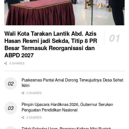
Wali Kota Tarakan Lantik Abd. Azis
Hasan Resmi jadi Sekda, Titip 8 PR
Besar Termasuk Reorganisasi dan
ABPD 2027
0 SHARES
Puskesmas Pantai Amal Dorong Terwujudnya Desa Sehat
Iklim
0 SHARES
Pimpin Upacara Hardiknas 2026, Gubernur Serukan
Penguatan Pendidikan Nasional
0 SHARES
Tidak Sekedar Uang, Pemprov Kaltara Nilai Rupiah