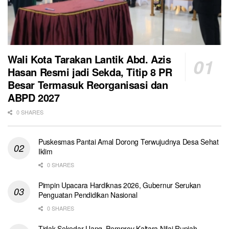
Wali Kota Tarakan Lantik Abd. Azis
Hasan Resmi jadi Sekda, Titip 8 PR
Besar Termasuk Reorganisasi dan
ABPD 2027
0 SHARES
Puskesmas Pantai Amal Dorong Terwujudnya Desa Sehat
Iklim
0 SHARES
Pimpin Upacara Hardiknas 2026, Gubernur Serukan
Penguatan Pendidikan Nasional
0 SHARES
Tidak Sekedar Uang, Pemprov Kaltara Nilai Rupiah