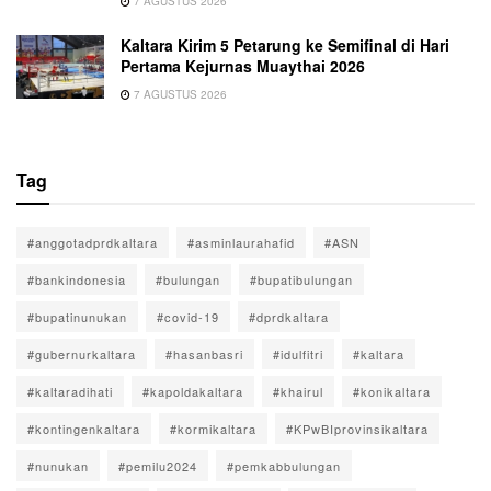
7 AGUSTUS 2026
Kaltara Kirim 5 Petarung ke Semifinal di Hari
Pertama Kejurnas Muaythai 2026
7 AGUSTUS 2026
Tag
#anggotadprdkaltara
#asminlaurahafid
#ASN
#bankindonesia
#bulungan
#bupatibulungan
#bupatinunukan
#covid-19
#dprdkaltara
#gubernurkaltara
#hasanbasri
#idulfitri
#kaltara
#kaltaradihati
#kapoldakaltara
#khairul
#konikaltara
#kontingenkaltara
#kormikaltara
#KPwBIprovinsikaltara
#nunukan
#pemilu2024
#pemkabbulungan